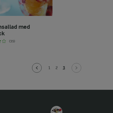
nsallad med
ck
(35)
3
1
2