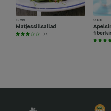
30 MIN
15 MIN
Matjessillsallad
Apelsi
fiberki
(14)