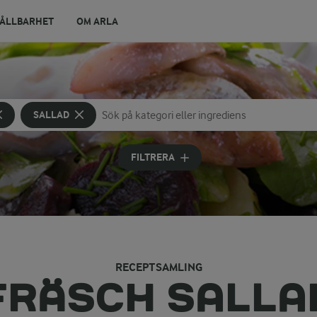
ÅLLBARHET
OM ARLA
SALLAD
Sök på kategori eller ingrediens
Skriv in sökord för att få förslag
FILTRERA
RECEPTSAMLING
FRÄSCH SALLA