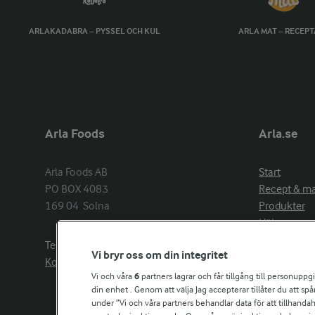
ARLAKADABRA – PYSSEL OCH KUL
ARLA MAT – RECEP
Arla Foods
Arla.se
Arla Foods AB

Start
PO BOX 4083

Recept & m
169 04  Solna
Produkter
Hälsa
Arlakadabra
Telefon:
08−789 50 00
Vi bryr oss om din integritet
Event & spo
Kontakta oss
Aktuellt
Vi och våra
6
partners lagrar och får tillgång till personuppg
din enhet . Genom att välja Jag accepterar tillåter du att s
Om Arla
under ”Vi och våra partners behandlar data för att tillhandahål
Nyheter & p