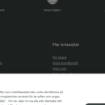
TAPP
NYHETSBREV
Fler Arlasajter
För ägare
at
Arlas kundportal
Arla.com
Falbygdens Ost
Arla webbshop
nsring
Bildbank
ifter som webbläsardata eller unika identifierare på
pårningstekniker används för de syften som anges
la”. . Om du väljer Avvisa alla eller återkallar ditt
ress