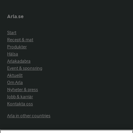
Arla.se
Start
Recept & mat
Produkter
Hälsa
Arlakadabra
Event & sponsring
Aktuellt
Om Arla
Nyheter & press
Jobb & karriär
Kontakta oss
Arla in other countries