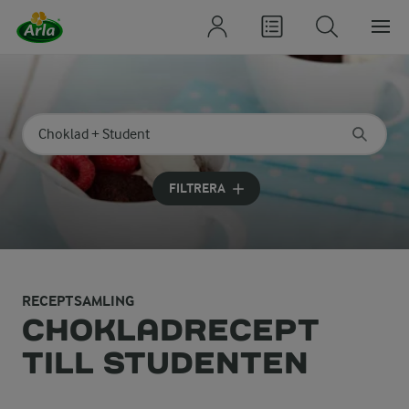
Sök på kategori eller ingrediens
Skriv in sökord för att få förslag
FILTRERA
RECEPTSAMLING
CHOKLADRECEPT
TILL STUDENTEN