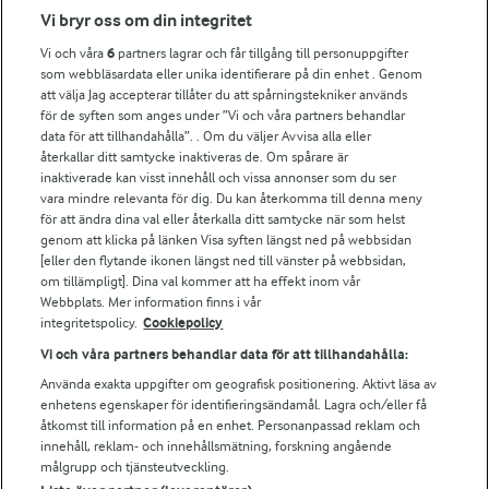
Fler Arlasajter
Vi bryr oss om din integritet
Vi och våra
6
partners lagrar och får tillgång till personuppgifter
För ägare
som webbläsardata eller unika identifierare på din enhet . Genom
att välja Jag accepterar tillåter du att spårningstekniker används
Arlas kundportal
för de syften som anges under ”Vi och våra partners behandlar
Arla.com
data för att tillhandahålla”. . Om du väljer Avvisa alla eller
Falbygdens Ost
återkallar ditt samtycke inaktiveras de. Om spårare är
Arla webbshop
inaktiverade kan visst innehåll och vissa annonser som du ser
vara mindre relevanta för dig. Du kan återkomma till denna meny
Bildbank
för att ändra dina val eller återkalla ditt samtycke när som helst
genom att klicka på länken Visa syften längst ned på webbsidan
[eller den flytande ikonen längst ned till vänster på webbsidan,
om tillämpligt]. Dina val kommer att ha effekt inom vår
Följ oss
Webbplats. Mer information finns i vår
integritetspolicy.
Cookiepolicy
Vi och våra partners behandlar data för att tillhandahålla:
Använda exakta uppgifter om geografisk positionering. Aktivt läsa av
enhetens egenskaper för identifieringsändamål. Lagra och/eller få
åtkomst till information på en enhet. Personanpassad reklam och
innehåll, reklam- och innehållsmätning, forskning angående
målgrupp och tjänsteutveckling.