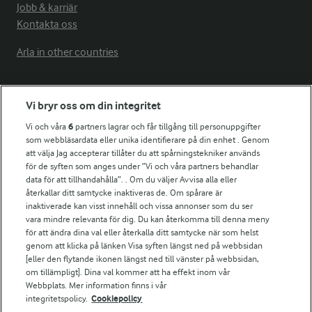
Jobb & karriär
Kontakta oss
Arla in other countries
Fler Arlasajter
Vi bryr oss om din integritet
Vi och våra
6
partners lagrar och får tillgång till personuppgifter
För ägare
som webbläsardata eller unika identifierare på din enhet . Genom
att välja Jag accepterar tillåter du att spårningstekniker används
Arlas kundportal
för de syften som anges under ”Vi och våra partners behandlar
Arla.com
data för att tillhandahålla”. . Om du väljer Avvisa alla eller
Falbygdens Ost
återkallar ditt samtycke inaktiveras de. Om spårare är
Arla webbshop
inaktiverade kan visst innehåll och vissa annonser som du ser
vara mindre relevanta för dig. Du kan återkomma till denna meny
Bildbank
för att ändra dina val eller återkalla ditt samtycke när som helst
genom att klicka på länken Visa syften längst ned på webbsidan
[eller den flytande ikonen längst ned till vänster på webbsidan,
om tillämpligt]. Dina val kommer att ha effekt inom vår
Följ oss
Webbplats. Mer information finns i vår
integritetspolicy.
Cookiepolicy