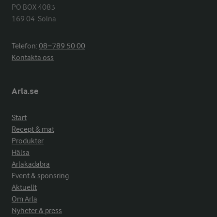
PO BOX 4083

169 04  Solna
Telefon:
08−789 50 00
Kontakta oss
Arla.se
Start
Recept & mat
Produkter
Hälsa
Arlakadabra
Event & sponsring
Aktuellt
Om Arla
Nyheter & press