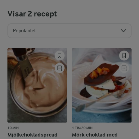
Visar
2
recept
Popularitet
10 MIN
1 TIM 20 MIN
Mjölkchokladspread
Mörk choklad med