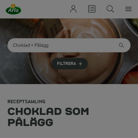
Sök på kategori eller ingrediens
Skriv in sökord för att få förslag
FILTRERA
RECEPTSAMLING
CHOKLAD SOM
PÅLÄGG