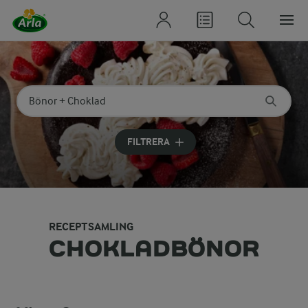
Sök på kategori eller ingrediens
Skriv in sökord för att få förslag
FILTRERA
RECEPTSAMLING
CHOKLADBÖNOR