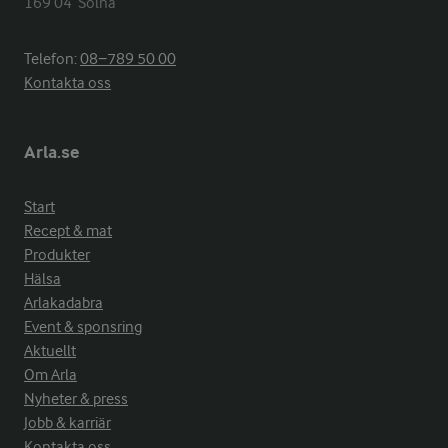
169 04  Solna
Telefon:
08−789 50 00
Kontakta oss
Arla.se
Start
Recept & mat
Produkter
Hälsa
Arlakadabra
Event & sponsring
Aktuellt
Om Arla
Nyheter & press
Jobb & karriär
Kontakta oss