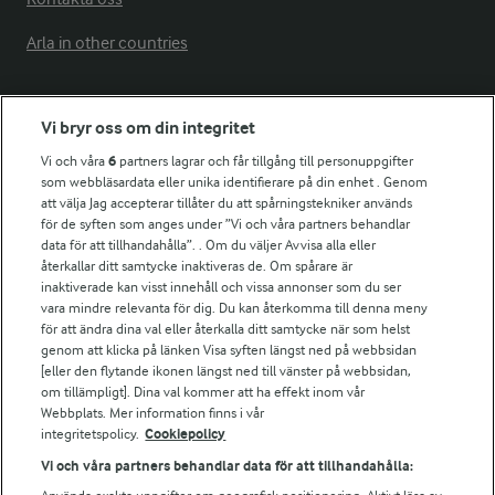
Arla in other countries
Fler Arlasajter
Vi bryr oss om din integritet
Vi och våra
6
partners lagrar och får tillgång till personuppgifter
För ägare
som webbläsardata eller unika identifierare på din enhet . Genom
att välja Jag accepterar tillåter du att spårningstekniker används
Arlas kundportal
för de syften som anges under ”Vi och våra partners behandlar
Arla.com
data för att tillhandahålla”. . Om du väljer Avvisa alla eller
Falbygdens Ost
återkallar ditt samtycke inaktiveras de. Om spårare är
Arla webbshop
inaktiverade kan visst innehåll och vissa annonser som du ser
vara mindre relevanta för dig. Du kan återkomma till denna meny
Bildbank
för att ändra dina val eller återkalla ditt samtycke när som helst
genom att klicka på länken Visa syften längst ned på webbsidan
[eller den flytande ikonen längst ned till vänster på webbsidan,
om tillämpligt]. Dina val kommer att ha effekt inom vår
Följ oss
Webbplats. Mer information finns i vår
integritetspolicy.
Cookiepolicy
Vi och våra partners behandlar data för att tillhandahålla: