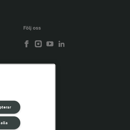
Följ oss
pterar
 alla