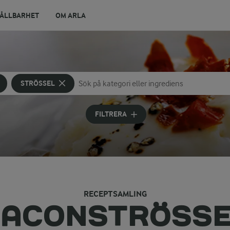
ÅLLBARHET
OM ARLA
STRÖSSEL
Sök på kategori eller ingrediens
Skriv in sökord för att få förslag
FILTRERA
RECEPTSAMLING
ACONSTRÖSS