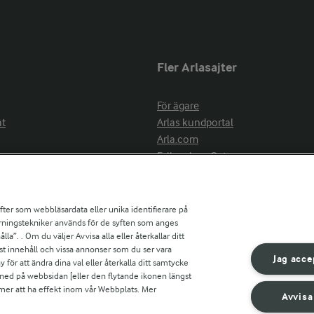
Fler Arlasajter
För ägare
at
Arlas kundportal
Arla.com
Falbygdens Ost
Arla webbshop
nsring
Bildbank
ifter som webbläsardata eller unika identifierare på
pårningstekniker används för de syften som anges
la”. . Om du väljer Avvisa alla eller återkallar ditt
ress
st innehåll och vissa annonser som du ser vara
är
Jag acce
ör att ändra dina val eller återkalla ditt samtycke
s
 ned på webbsidan [eller den flytande ikonen längst
mmer att ha effekt inom vår Webbplats. Mer
Avvisa
r countries