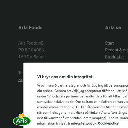
Arla Foods
Arla.se
Arla Foods AB

Start
PO BOX 4083

Recept & m
169 04  Solna
Produkter
Hälsa
Arlakadabra
Telefon:
08−789 50 00
Vi bryr oss om din integritet
Event & spo
Kontakta oss
Aktuellt
Vi och våra
6
partners lagrar och får tillgång till personuppg
din enhet . Genom att välja Jag accepterar tillåter du att s
Om Arla
under ”Vi och våra partners behandlar data för att tillhandahål
Nyheter & p
samtycke inaktiveras de. Om spårare är inaktiverade kan vis
Jobb & karri
mindre relevanta för dig. Du kan återkomma till denna meny f
Kontakta os
när som helst genom att klicka på länken Visa syften längst
ned till vänster på webbsidan, om tillämpligt]. Dina val ko
information finns i vår integritetspolicy.
Cookiepolicy
Arla in othe