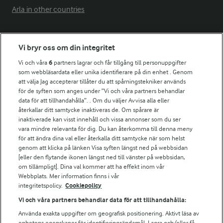
Arla in other countries
Fler Arlasajter
Vi bryr oss om din integritet
Vi och våra
6
partners lagrar och får tillgång till personuppgifter
För ägare
som webbläsardata eller unika identifierare på din enhet . Genom
att välja Jag accepterar tillåter du att spårningstekniker används
Arlas kundportal
för de syften som anges under ”Vi och våra partners behandlar
Arla.com
data för att tillhandahålla”. . Om du väljer Avvisa alla eller
Falbygdens Ost
återkallar ditt samtycke inaktiveras de. Om spårare är
Arla webbshop
inaktiverade kan visst innehåll och vissa annonser som du ser
vara mindre relevanta för dig. Du kan återkomma till denna meny
Bildbank
för att ändra dina val eller återkalla ditt samtycke när som helst
genom att klicka på länken Visa syften längst ned på webbsidan
[eller den flytande ikonen längst ned till vänster på webbsidan,
om tillämpligt]. Dina val kommer att ha effekt inom vår
Följ oss
Webbplats. Mer information finns i vår
integritetspolicy.
Cookiepolicy
Vi och våra partners behandlar data för att tillhandahålla:
Använda exakta uppgifter om geografisk positionering. Aktivt läsa av
enhetens egenskaper för identifieringsändamål. Lagra och/eller få