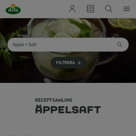
Sök på kategori eller ingrediens
Skriv in sökord för att få förslag
FILTRERA
RECEPTSAMLING
ÄPPELSAFT