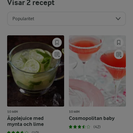
Visar
2
recept
Popularitet
10 MIN
10 MIN
Äpplejuice med
Cosmopolitan baby
mynta och lime
(42)
(10)