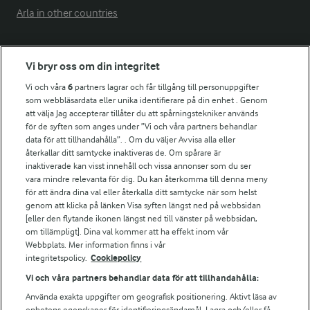
Arla in other countries
Fler Arlasajter
Vi bryr oss om din integritet
Vi och våra
6
partners lagrar och får tillgång till personuppgifter
För ägare
som webbläsardata eller unika identifierare på din enhet . Genom
att välja Jag accepterar tillåter du att spårningstekniker används
Arlas kundportal
för de syften som anges under ”Vi och våra partners behandlar
Arla.com
data för att tillhandahålla”. . Om du väljer Avvisa alla eller
Falbygdens Ost
återkallar ditt samtycke inaktiveras de. Om spårare är
Arla webbshop
inaktiverade kan visst innehåll och vissa annonser som du ser
vara mindre relevanta för dig. Du kan återkomma till denna meny
Bildbank
för att ändra dina val eller återkalla ditt samtycke när som helst
genom att klicka på länken Visa syften längst ned på webbsidan
[eller den flytande ikonen längst ned till vänster på webbsidan,
om tillämpligt]. Dina val kommer att ha effekt inom vår
Följ oss
Webbplats. Mer information finns i vår
integritetspolicy.
Cookiepolicy
Vi och våra partners behandlar data för att tillhandahålla:
Använda exakta uppgifter om geografisk positionering. Aktivt läsa av
enhetens egenskaper för identifieringsändamål. Lagra och/eller få