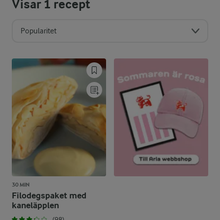
Visar
1
recept
Popularitet
30 MIN
Filodegspaket med
kaneläpplen
(98)