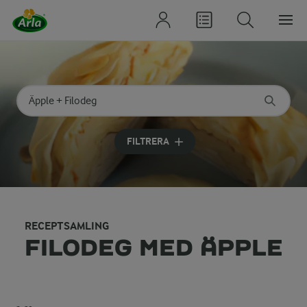
Sök på kategori eller ingrediens
Skriv in sökord för att få förslag
FILTRERA
RECEPTSAMLING
FILODEG MED ÄPPLE