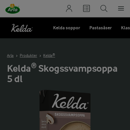
Kelda soppor
Pastasåser
Klas
Arla
Produkter
Kelda®
Kelda® Skogssvampsoppa
5 dl