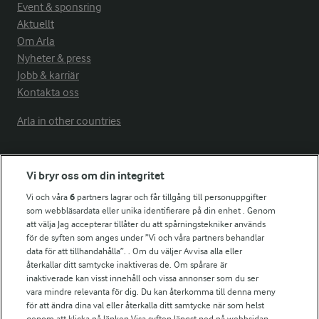
Event & sponsring
Aktuellt
Om Arla
Nyheter & press
Jobb & karriär
Kontakta oss
Arla in other countries
Fler Arlasajter
Vi bryr oss om din integritet
Vi och våra
6
partners lagrar och får tillgång till personuppgifter
För ägare
som webbläsardata eller unika identifierare på din enhet . Genom
att välja Jag accepterar tillåter du att spårningstekniker används
Arlas kundportal
för de syften som anges under ”Vi och våra partners behandlar
Arla.com
data för att tillhandahålla”. . Om du väljer Avvisa alla eller
Falbygdens Ost
återkallar ditt samtycke inaktiveras de. Om spårare är
Arla webbshop
inaktiverade kan visst innehåll och vissa annonser som du ser
vara mindre relevanta för dig. Du kan återkomma till denna meny
Bildbank
för att ändra dina val eller återkalla ditt samtycke när som helst
genom att klicka på länken Visa syften längst ned på webbsidan