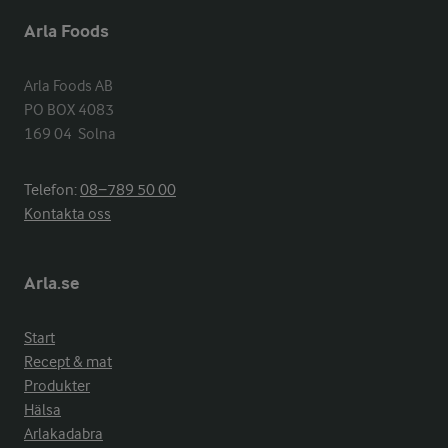
Arla Foods
Arla Foods AB

PO BOX 4083

169 04  Solna
Telefon:
08−789 50 00
Kontakta oss
Arla.se
Start
Recept & mat
Produkter
Hälsa
Arlakadabra