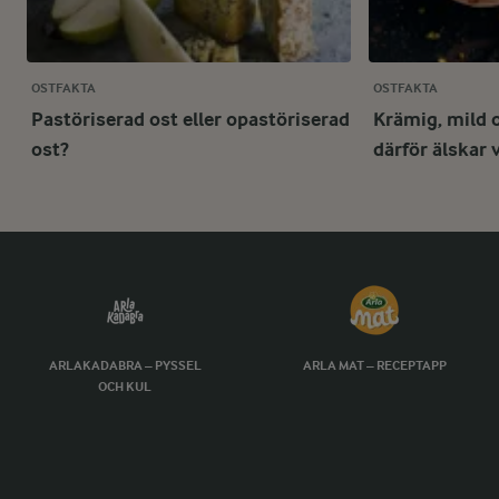
OSTFAKTA
OSTFAKTA
Pastöriserad ost eller opastöriserad
Krämig, mild 
ost?
därför älskar 
ARLAKADABRA – PYSSEL
ARLA MAT – RECEPTAPP
OCH KUL