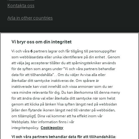
Kontakta oss
Arla in other countries
Fler Arlasajter
Vi bryr oss om din integritet
Vi och våra
6
partners lagrar och får tillgång till personuppgifter
För ägare
som webbläsardata eller unika identifierare på din enhet . Genom
att välja Jag accepterar tillåter du att spårningstekniker används
Arlas kundportal
för de syften som anges under ”Vi och våra partners behandlar
Arla.com
data för att tillhandahålla”. . Om du väljer Avvisa alla eller
Falbygdens Ost
återkallar ditt samtycke inaktiveras de. Om spårare är
Arla webbshop
inaktiverade kan visst innehåll och vissa annonser som du ser
vara mindre relevanta för dig. Du kan återkomma till denna meny
Bildbank
för att ändra dina val eller återkalla ditt samtycke när som helst
genom att klicka på länken Visa syften längst ned på webbsidan
[eller den flytande ikonen längst ned till vänster på webbsidan,
om tillämpligt]. Dina val kommer att ha effekt inom vår
Följ oss
Webbplats. Mer information finns i vår
integritetspolicy.
Cookiepolicy
Vi och våra partners behandlar data för att tillhandahålla: