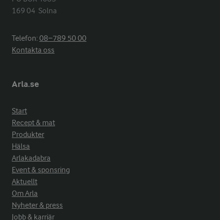
169 04  Solna
Telefon:
08−789 50 00
Kontakta oss
Arla.se
Start
Recept & mat
Produkter
Hälsa
Arlakadabra
Event & sponsring
Aktuellt
Om Arla
Nyheter & press
Jobb & karriär