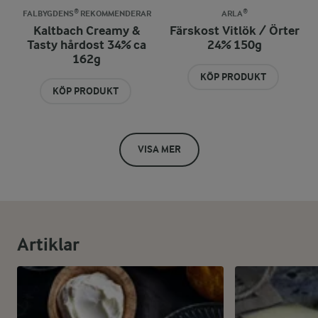
FALBYGDENS® REKOMMENDERAR
ARLA®
Kaltbach Creamy &
Färskost Vitlök / Örter
Tasty hårdost 34% ca
24% 150g
162g
KÖP PRODUKT
KÖP PRODUKT
VISA MER
Artiklar