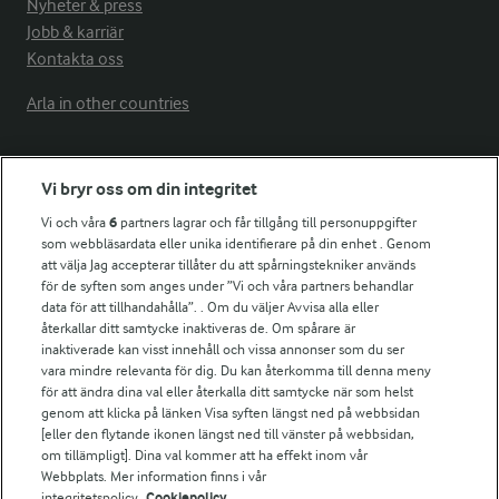
Nyheter & press
Jobb & karriär
Kontakta oss
Arla in other countries
Fler Arlasajter
Vi bryr oss om din integritet
Vi och våra
6
partners lagrar och får tillgång till personuppgifter
För ägare
som webbläsardata eller unika identifierare på din enhet . Genom
att välja Jag accepterar tillåter du att spårningstekniker används
Arlas kundportal
för de syften som anges under ”Vi och våra partners behandlar
Arla.com
data för att tillhandahålla”. . Om du väljer Avvisa alla eller
Falbygdens Ost
återkallar ditt samtycke inaktiveras de. Om spårare är
Arla webbshop
inaktiverade kan visst innehåll och vissa annonser som du ser
vara mindre relevanta för dig. Du kan återkomma till denna meny
Bildbank
för att ändra dina val eller återkalla ditt samtycke när som helst
genom att klicka på länken Visa syften längst ned på webbsidan
[eller den flytande ikonen längst ned till vänster på webbsidan,
om tillämpligt]. Dina val kommer att ha effekt inom vår
Följ oss
Webbplats. Mer information finns i vår
integritetspolicy.
Cookiepolicy