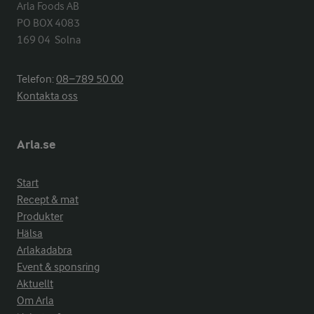
Arla Foods AB

PO BOX 4083

169 04  Solna
Telefon:
08−789 50 00
Kontakta oss
Arla.se
Start
Recept & mat
Produkter
Hälsa
Arlakadabra
Event & sponsring
Aktuellt
Om Arla