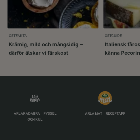
OSTFAKTA
OSTGUIDE
Krämig, mild och mångsidig –
Italiensk fåro
därför älskar vi färskost
känna Pecori
ARLAKADABRA – PYSSEL
ARLA MAT – RECEPTAPP
OCH KUL