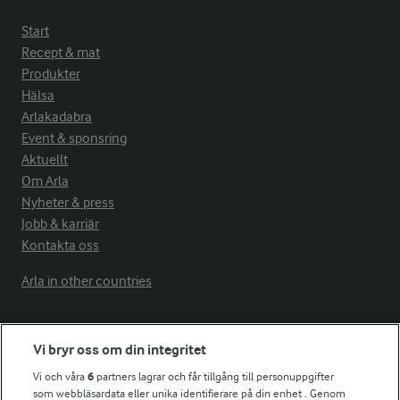
Start
Recept & mat
Produkter
Hälsa
Arlakadabra
Event & sponsring
Aktuellt
Om Arla
Nyheter & press
Jobb & karriär
Kontakta oss
Arla in other countries
Fler Arlasajter
Vi bryr oss om din integritet
Vi och våra
6
partners lagrar och får tillgång till personuppgifter
För ägare
som webbläsardata eller unika identifierare på din enhet . Genom