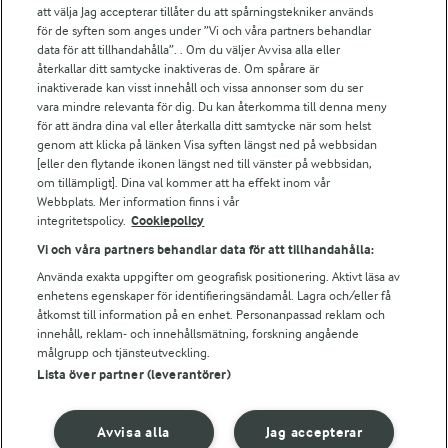
att välja Jag accepterar tillåter du att spårningstekniker används
Arlas kundportal
för de syften som anges under ”Vi och våra partners behandlar
Arla.com
data för att tillhandahålla”. . Om du väljer Avvisa alla eller
Falbygdens Ost
återkallar ditt samtycke inaktiveras de. Om spårare är
Arla webbshop
inaktiverade kan visst innehåll och vissa annonser som du ser
vara mindre relevanta för dig. Du kan återkomma till denna meny
Bildbank
för att ändra dina val eller återkalla ditt samtycke när som helst
genom att klicka på länken Visa syften längst ned på webbsidan
[eller den flytande ikonen längst ned till vänster på webbsidan,
om tillämpligt]. Dina val kommer att ha effekt inom vår
Följ oss
Webbplats. Mer information finns i vår
integritetspolicy.
Cookiepolicy
Vi och våra partners behandlar data för att tillhandahålla:
Använda exakta uppgifter om geografisk positionering. Aktivt läsa av
enhetens egenskaper för identifieringsändamål. Lagra och/eller få
åtkomst till information på en enhet. Personanpassad reklam och
innehåll, reklam- och innehållsmätning, forskning angående
målgrupp och tjänsteutveckling.
Lista över partner (leverantörer)
© 2026 Arla Foods
Ändra cookie-inställningar
Avvisa alla
Jag accepterar
Integritetspolicy