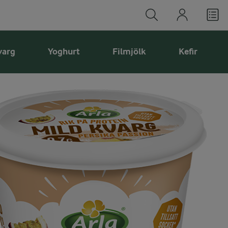
varg
Yoghurt
Filmjölk
Kefir