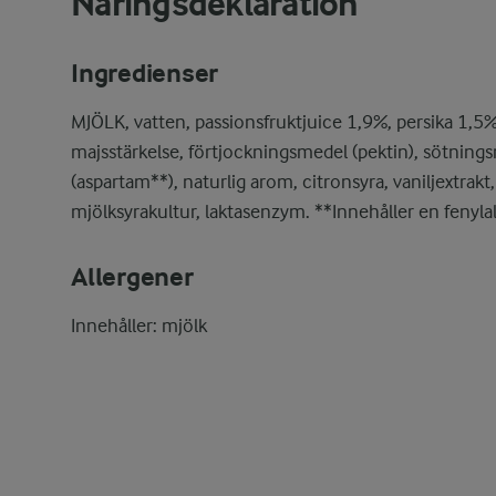
Näringsdeklaration
Ingredienser
MJÖLK, vatten, passionsfruktjuice 1,9%, persika 1,5%
majsstärkelse, förtjockningsmedel (pektin), sötning
(aspartam**), naturlig arom, citronsyra, vaniljextrakt,
mjölksyrakultur, laktasenzym. **Innehåller en fenylal
Allergener
Innehåller: mjölk