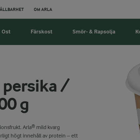
ÅLLBARHET
OM ARLA
Ost
Färskost
Smör- & Rapsolja
K
 persika /
00 g
ionsfrukt. Arla® mild kvarg
rligt högt innehåll av protein – ett