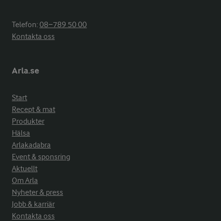
Telefon:
08−789 50 00
Kontakta oss
Arla.se
Start
Recept & mat
Produkter
Hälsa
Arlakadabra
Event & sponsring
Aktuellt
Om Arla
Nyheter & press
Jobb & karriär
Kontakta oss