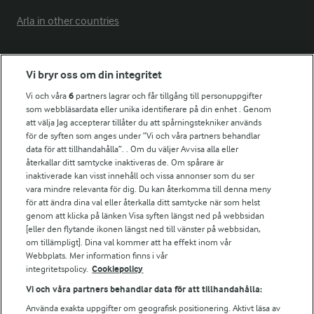
Arla in other countries
Fler Arlasajter
Vi bryr oss om din integritet
Vi och våra
6
partners lagrar och får tillgång till personuppgifter
För ägare
som webbläsardata eller unika identifierare på din enhet . Genom
att välja Jag accepterar tillåter du att spårningstekniker används
Arlas kundportal
för de syften som anges under ”Vi och våra partners behandlar
Arla.com
data för att tillhandahålla”. . Om du väljer Avvisa alla eller
Falbygdens Ost
återkallar ditt samtycke inaktiveras de. Om spårare är
Arla webbshop
inaktiverade kan visst innehåll och vissa annonser som du ser
vara mindre relevanta för dig. Du kan återkomma till denna meny
Bildbank
för att ändra dina val eller återkalla ditt samtycke när som helst
genom att klicka på länken Visa syften längst ned på webbsidan
[eller den flytande ikonen längst ned till vänster på webbsidan,
om tillämpligt]. Dina val kommer att ha effekt inom vår
Följ oss
Webbplats. Mer information finns i vår
integritetspolicy.
Cookiepolicy
Vi och våra partners behandlar data för att tillhandahålla:
Använda exakta uppgifter om geografisk positionering. Aktivt läsa av