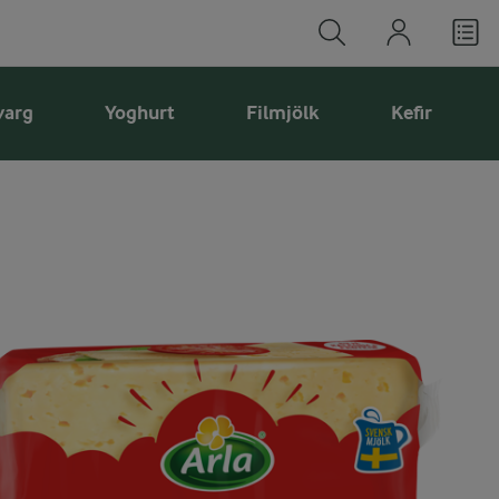
varg
Yoghurt
Filmjölk
Kefir