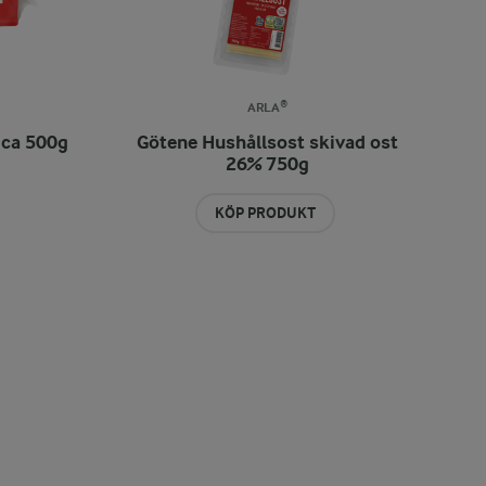
ARLA®
 ca 500g
Götene Hushållsost skivad ost
26% 750g
KÖP PRODUKT