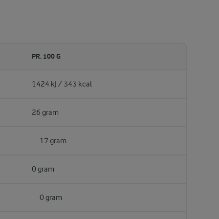
PR. 100 G
1424 kJ / 343 kcal
26 gram
17 gram
0 gram
0 gram