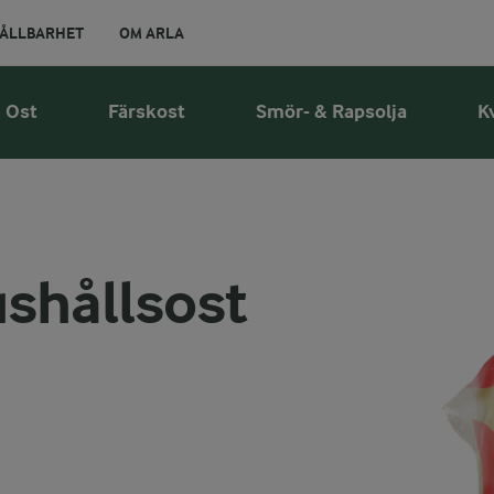
ÅLLBARHET
OM ARLA
Ost
Färskost
Smör- & Rapsolja
K
shållsost