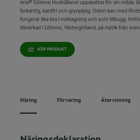
Arla® Götene Hushållsost uppskattas för sin milda, l
fyrkantig, kantfri och grynpipig. Osten kan med förde
fungerar lika bra i matlagning och som tilltugg. Fett
tillverkad i Götene, Västergötland, på mjölk från sven
KÖP PRODUKT
Näring
Förvaring
Återvinning
Näringsdeklaration