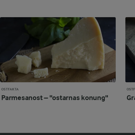
OSTFAKTA
OST
Parmesanost – "ostarnas konung"
Gr