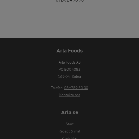
072-724 70 76
Arla Foods
Arla Foods AB

PO BOX 4083

169 04  Solna
Telefon:
08−789 50 00
Kontakta oss
Arla.se
Start
Recept & mat
Produkter