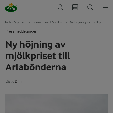
Nyheter & press
›
Senaste nytt & arkiv
›
Ny höjning av mjölkp...
Pressmeddelanden
Ny höjning av
mjölkpriset till
Arlabönderna
Lästid
2 min