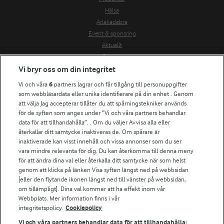
Hälsa
Arlakadabra
Event & sponsring
Aktuellt
Om Arla
Vi bryr oss om din integritet
Nyheter & press
Jobb & karriär
Vi och våra
6
partners lagrar och får tillgång till personuppgifter
Kontakta oss
som webbläsardata eller unika identifierare på din enhet . Genom
att välja Jag accepterar tillåter du att spårningstekniker används
Arla in other countries
för de syften som anges under ”Vi och våra partners behandlar
data för att tillhandahålla”. . Om du väljer Avvisa alla eller
Fler Arlasajter
återkallar ditt samtycke inaktiveras de. Om spårare är
inaktiverade kan visst innehåll och vissa annonser som du ser
För ägare
vara mindre relevanta för dig. Du kan återkomma till denna meny
för att ändra dina val eller återkalla ditt samtycke när som helst
Arlas kundportal
genom att klicka på länken Visa syften längst ned på webbsidan
Arla.com
[eller den flytande ikonen längst ned till vänster på webbsidan,
Falbygdens Ost
om tillämpligt]. Dina val kommer att ha effekt inom vår
Arla webbshop
Webbplats. Mer information finns i vår
Bildbank
integritetspolicy.
Cookiepolicy
Vi och våra partners behandlar data för att tillhandahålla: