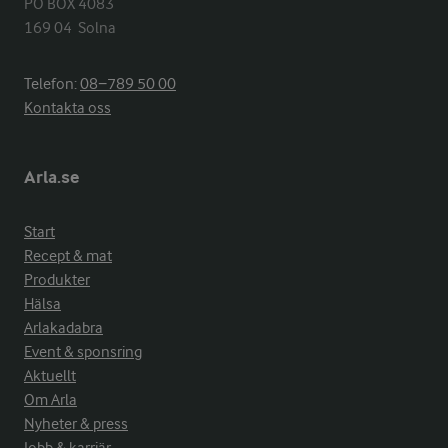
PO BOX 4083

169 04  Solna
Telefon:
08−789 50 00
Kontakta oss
Arla.se
Start
Recept & mat
Produkter
Hälsa
Arlakadabra
Event & sponsring
Aktuellt
Om Arla
Nyheter & press