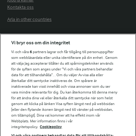
Jobb & karriär
Kontakta oss
Arla in other countries
Fler Arlasajter
Vi bryr oss om din integritet
Vi och våra
6
partners lagrar och får tillgång till personuppgifter
För ägare
som webbläsardata eller unika identifierare på din enhet . Genom
att välja Jag accepterar tillåter du att spårningstekniker används
Arlas kundportal
för de syften som anges under ”Vi och våra partners behandlar
Arla.com
data för att tillhandahålla”. . Om du väljer Avvisa alla eller
Falbygdens Ost
återkallar ditt samtycke inaktiveras de. Om spårare är
Arla webbshop
inaktiverade kan visst innehåll och vissa annonser som du ser
vara mindre relevanta för dig. Du kan återkomma till denna meny
Bildbank
för att ändra dina val eller återkalla ditt samtycke när som helst
genom att klicka på länken Visa syften längst ned på webbsidan
[eller den flytande ikonen längst ned till vänster på webbsidan,
om tillämpligt]. Dina val kommer att ha effekt inom vår
Följ oss
Webbplats. Mer information finns i vår
integritetspolicy.
Cookiepolicy
Vi och våra partners behandlar data för att tillhandahålla: