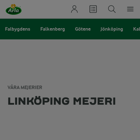
Falbygdens
Falkenberg
Götene
Jönköping
Ka
VÅRA MEJERIER
LINKÖPING MEJERI