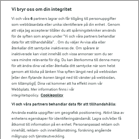
Fler Arlasajter
Vi bryr oss om din integritet
Vi och våra
6
partners lagrar och får tillgång till personuppgifter
För ägare
som webbläsardata eller unika identifierare på din enhet . Genom
att välja Jag accepterar tillåter du att spårningstekniker används
Arlas kundportal
för de syften som anges under ”Vi och våra partners behandlar
Arla.com
data för att tillhandahålla”. . Om du väljer Avvisa alla eller
Falbygdens Ost
återkallar ditt samtycke inaktiveras de. Om spårare är
Arla webbshop
inaktiverade kan visst innehåll och vissa annonser som du ser
vara mindre relevanta för dig. Du kan återkomma till denna meny
Bildbank
för att ändra dina val eller återkalla ditt samtycke när som helst
genom att klicka på länken Visa syften längst ned på webbsidan
[eller den flytande ikonen längst ned till vänster på webbsidan,
om tillämpligt]. Dina val kommer att ha effekt inom vår
Följ oss
Webbplats. Mer information finns i vår
integritetspolicy.
Cookiepolicy
Vi och våra partners behandlar data för att tillhandahålla:
Använda exakta uppgifter om geografisk positionering. Aktivt läsa av
enhetens egenskaper för identifieringsändamål. Lagra och/eller få
åtkomst till information på en enhet. Personanpassad reklam och
innehåll, reklam- och innehållsmätning, forskning angående
målgrupp och tjänsteutveckling.