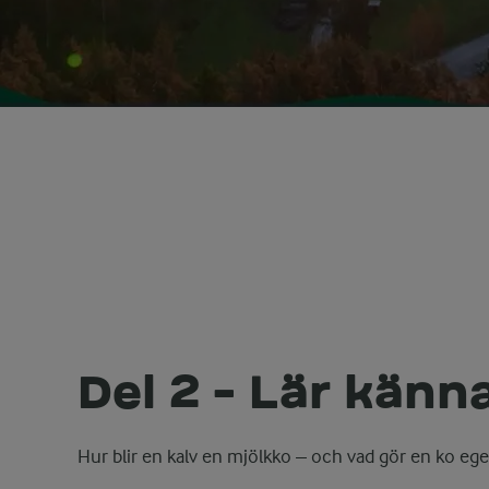
Del 2 - Lär känn
Hur blir en kalv en mjölkko
– o
ch vad gör en ko eg