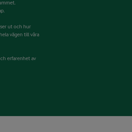
srummet.
ap.
g ser ut och hur
ela vägen till våra
och erfarenhet av