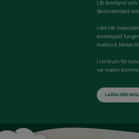
Låt äventyret och 
Skolmaterialet som
I det här materiale
kretsloppet funger
matbord. Nedan finn
I centrum för bond
var maten kommer 
LADDA NED SKOL