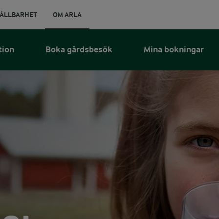
ÅLLBARHET
OM ARLA
tion
Boka gårdsbesök
Mina bokningar