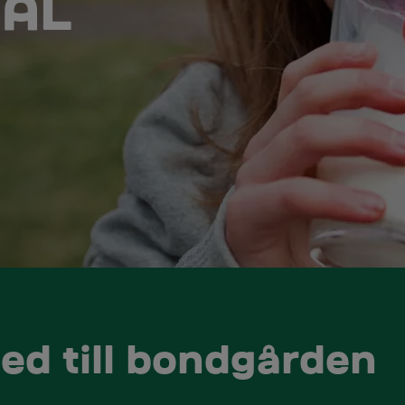
IAL
med till bondgården