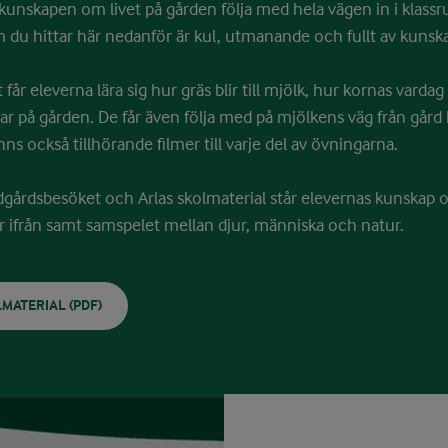
kunskapen om livet på gården följa med hela vägen in i klas
 du hittar här nedanför är kul, utmanande och fullt av kunsk
t får eleverna lära sig hur gräs blir till mjölk, hur kornas varda
ar på gården. De får även följa med på mjölkens väg från gård h
s också tillhörande filmer till varje del av övningarna.
gårdsbesöket och Arlas skolmaterial står elevernas kunskap 
ifrån samt samspelet mellan djur, människa och natur.
MATERIAL (PDF)