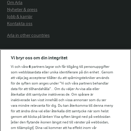
Om Arla
Nyheter & press
Jobb & karriär
Kontakta oss
Arla in other countries
Fler Arlasajter
Vi bryr oss om din integritet
Vi och våra
6
partners lagrar och får tillgång till personuppgifter
För ägare
som webbläsardata eller unika identifierare på din enhet . Genom
att välja Jag accepterar tillåter du att spårningstekniker används
Arlas kundportal
för de syften som anges under ”Vi och våra partners behandlar
Arla.com
data för att tillhandahålla”. . Om du väljer Avvisa alla eller
Falbygdens Ost
återkallar ditt samtycke inaktiveras de. Om spårare är
Arla webbshop
inaktiverade kan visst innehåll och vissa annonser som du ser
vara mindre relevanta för dig. Du kan återkomma till denna meny
Bildbank
för att ändra dina val eller återkalla ditt samtycke när som helst
genom att klicka på länken Visa syften längst ned på webbsidan
[eller den flytande ikonen längst ned till vänster på webbsidan,
om tillämpligt]. Dina val kommer att ha effekt inom vår