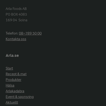
Arla Foods AB

PO BOX 4083

169 04  Solna
Telefon:
08−789 50 00
Kontakta oss
Arla.se
Start
Recept & mat
Produkter
Hälsa
Arlakadabra
Event & sponsring
Aktuellt