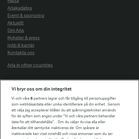
Hälsa
Arlakadabra
Event & sponsring
Aktuellt
Om Arla
Nyheter & press
Jobb & karriär
Kontakta oss
Arla in other countries
Fler Arlasajter
Vi bryr oss om din integritet
Vi och våra
6
partners lagrar och får tillgång till personuppgifter
För ägare
som webbläsardata eller unika identifierare på din enhet . Genom
att välja Jag accepterar tillåter du att spårningstekniker används
Arlas kundportal
för de syften som anges under ”Vi och våra partners behandlar
Arla.com
data för att tillhandahålla”. . Om du väljer Avvisa alla eller
Falbygdens Ost
återkallar ditt samtycke inaktiveras de. Om spårare är
Arla webbshop
inaktiverade kan visst innehåll och vissa annonser som du ser