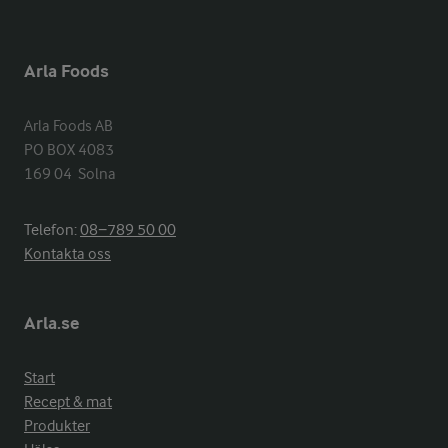
Arla Foods
Arla Foods AB

PO BOX 4083

169 04  Solna
Telefon:
08−789 50 00
Kontakta oss
Arla.se
Start
Recept & mat
Produkter