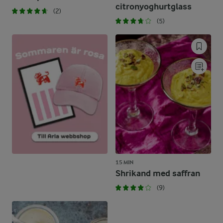
citronyoghurtglass
(2)
(5)
15 MIN
Shrikand med saffran
(9)