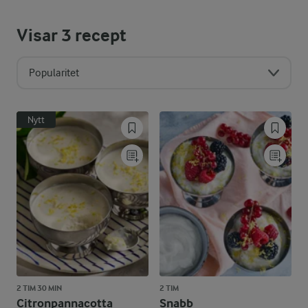
Visar
3
recept
Popularitet
Nytt
2 TIM 30 MIN
2 TIM
Citronpannacotta
Snabb