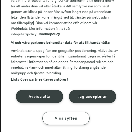
vara mindre relevanta för dig. Du kan återkomma till denna meny
Bildbank
för att ändra dina val eller återkalla ditt samtycke när som helst
genom att klicka på länken Visa syften längst ned på webbsidan
[eller den flytande ikonen längst ned till vänster på webbsidan,
om tillämpligt]. Dina val kommer att ha effekt inom vår
Följ oss
Webbplats. Mer information finns i vår
integritetspolicy.
Cookiepolicy
Vi och våra partners behandlar data för att tillhandahålla:
Använda exakta uppgifter om geografisk positionering. Aktivt läsa av
enhetens egenskaper för identifieringsändamål. Lagra och/eller få
åtkomst till information på en enhet. Personanpassad reklam och
innehåll, reklam- och innehållsmätning, forskning angående
målgrupp och tjänsteutveckling.
Lista över partner (leverantörer)
© 2026 Arla Foods
Ändra cookie-inställningar
Avvisa alla
Jag accepterar
Integritetspolicy
Om cookies
Visa syften