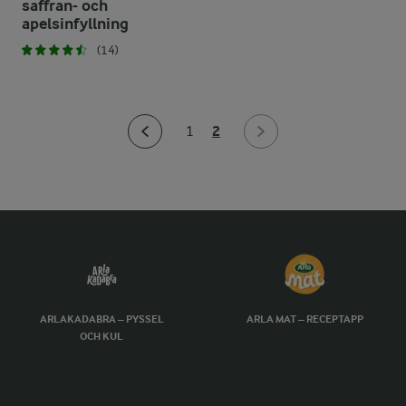
saffran- och
apelsinfyllning
(14)
2
1
ARLAKADABRA – PYSSEL
ARLA MAT – RECEPTAPP
OCH KUL