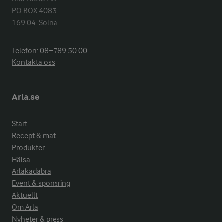
PO BOX 4083

169 04  Solna
Telefon:
08−789 50 00
Kontakta oss
Arla.se
Start
Recept & mat
Produkter
Hälsa
Arlakadabra
Event & sponsring
Aktuellt
Om Arla
Nyheter & press