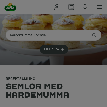
Sök på kategori eller ingrediens
Skriv in sökord för att få förslag
FILTRERA
RECEPTSAMLING
SEMLOR MED
KARDEMUMMA