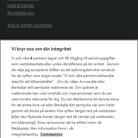
Jobb & karriär
Kontakta oss
Arla in other countries
Fler Arlasajter
Vi bryr oss om din integritet
Vi och våra
6
partners lagrar och får tillgång till personuppgifter
För ägare
som webbläsardata eller unika identifierare på din enhet . Genom
att välja Jag accepterar tillåter du att spårningstekniker används
Arlas kundportal
för de syften som anges under ”Vi och våra partners behandlar
Arla.com
data för att tillhandahålla”. . Om du väljer Avvisa alla eller
Falbygdens Ost
återkallar ditt samtycke inaktiveras de. Om spårare är
Arla webbshop
inaktiverade kan visst innehåll och vissa annonser som du ser
vara mindre relevanta för dig. Du kan återkomma till denna meny
Bildbank
för att ändra dina val eller återkalla ditt samtycke när som helst
genom att klicka på länken Visa syften längst ned på webbsidan
[eller den flytande ikonen längst ned till vänster på webbsidan,
om tillämpligt]. Dina val kommer att ha effekt inom vår
Följ oss
Webbplats. Mer information finns i vår
integritetspolicy.
Cookiepolicy