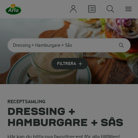
Sök på kategori eller ingrediens
Skriv in sökord för att få förslag
FILTRERA
RECEPTSAMLING
DRESSING +
HAMBURGARE + SÅS
Här kan du hitta nya favoritrecept för alla tillfällen!