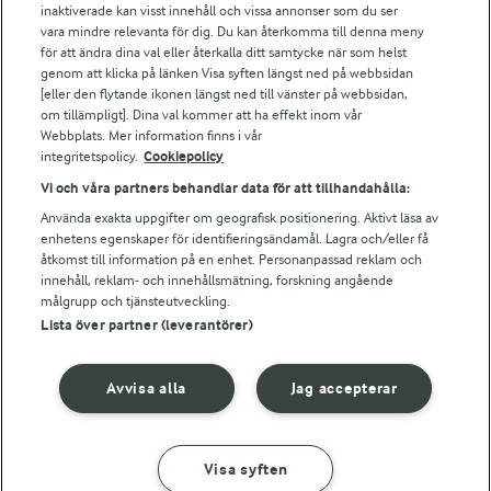
Arla webbshop
inaktiverade kan visst innehåll och vissa annonser som du ser
vara mindre relevanta för dig. Du kan återkomma till denna meny
Bildbank
för att ändra dina val eller återkalla ditt samtycke när som helst
genom att klicka på länken Visa syften längst ned på webbsidan
[eller den flytande ikonen längst ned till vänster på webbsidan,
om tillämpligt]. Dina val kommer att ha effekt inom vår
Följ oss
Webbplats. Mer information finns i vår
integritetspolicy.
Cookiepolicy
Vi och våra partners behandlar data för att tillhandahålla:
Använda exakta uppgifter om geografisk positionering. Aktivt läsa av
enhetens egenskaper för identifieringsändamål. Lagra och/eller få
åtkomst till information på en enhet. Personanpassad reklam och
innehåll, reklam- och innehållsmätning, forskning angående
målgrupp och tjänsteutveckling.
Lista över partner (leverantörer)
© 2026 Arla Foods
Ändra cookie-inställningar
Avvisa alla
Jag accepterar
Integritetspolicy
Om cookies
Visa syften