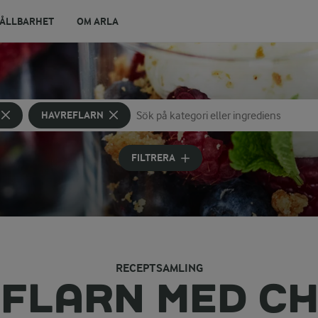
ÅLLBARHET
OM ARLA
HAVREFLARN
Sök på kategori eller ingrediens
Skriv in sökord för att få förslag
FILTRERA
RECEPTSAMLING
FLARN MED C