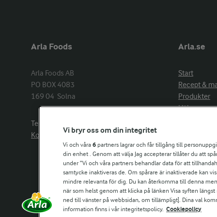
Arla Foods
Arla.se
Arla Foods AB

Start
PO BOX 4083

Recept & m
169 04  Solna
Produkter
Hälsa
Arlakadabra
Telefon:
08−789 50 00
Vi bryr oss om din integritet
Event & spo
Kontakta oss
Aktuellt
Vi och våra
6
partners lagrar och får tillgång till personuppg
din enhet . Genom att välja Jag accepterar tillåter du att s
Om Arla
under ”Vi och våra partners behandlar data för att tillhandahål
Nyheter & p
samtycke inaktiveras de. Om spårare är inaktiverade kan vis
Jobb & karri
mindre relevanta för dig. Du kan återkomma till denna meny f
Kontakta os
när som helst genom att klicka på länken Visa syften längst
ned till vänster på webbsidan, om tillämpligt]. Dina val ko
information finns i vår integritetspolicy.
Cookiepolicy
Arla in othe