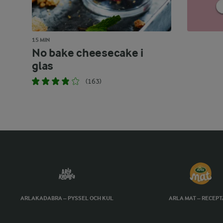
15 MIN
No bake cheesecake i
glas
(163)
ARLAKADABRA – PYSSEL OCH KUL
ARLA MAT – RECEP