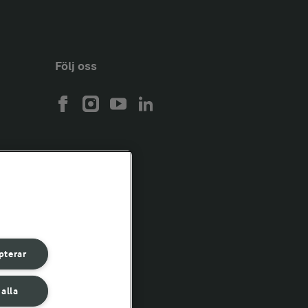
Följ oss
pterar
 alla