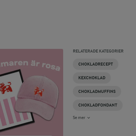
RELATERADE KATEGORIER
CHOKLADGANACHE
CHOKLADMOUSSE
CHOKLADTÅRTOR
CHOKLADKAKA
CHOKLADSÅS
HAVREFLARN
CHOKLADRECEPT
KEXCHOKLAD
CHOKLADMUFFINS
CHOKLADFONDANT
Se mer