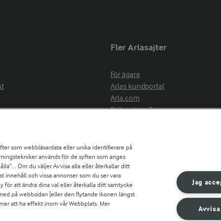
Fler Arlasajter
För ägare
at
Arlas kundportal
Arla.com
Falbygdens Ost
Arla webbshop
nsring
Bildbank
ifter som webbläsardata eller unika identifierare på
pårningstekniker används för de syften som anges
la”. . Om du väljer Avvisa alla eller återkallar ditt
ress
st innehåll och vissa annonser som du ser vara
är
Jag acce
ör att ändra dina val eller återkalla ditt samtycke
s
 ned på webbsidan [eller den flytande ikonen längst
mmer att ha effekt inom vår Webbplats. Mer
Avvisa
r countries