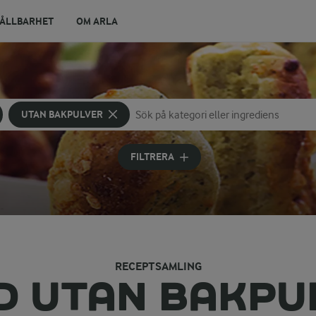
ÅLLBARHET
OM ARLA
UTAN BAKPULVER
Sök på kategori eller ingrediens
Skriv in sökord för att få förslag
FILTRERA
RECEPTSAMLING
D UTAN BAKPU