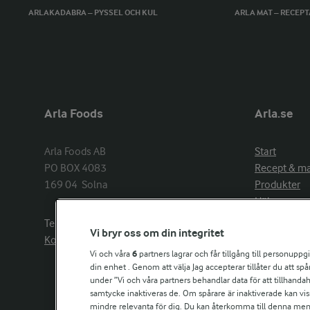
ARLAKADABRA – PYSSEL OCH KUL
ARLA MAT – RECEP
Arla Foods
Arla.se
Arla Foods AB

Start
PO BOX 4083

Recept & m
169 04  Solna
Produkter
Hälsa
Arlakadabra
Telefon:
08−789 50 00
Vi bryr oss om din integritet
Event & spo
Kontakta oss
Aktuellt
Vi och våra
6
partners lagrar och får tillgång till personuppg
din enhet . Genom att välja Jag accepterar tillåter du att s
Om Arla
under ”Vi och våra partners behandlar data för att tillhandahål
Nyheter & p
samtycke inaktiveras de. Om spårare är inaktiverade kan vis
Jobb & karri
mindre relevanta för dig. Du kan återkomma till denna meny f