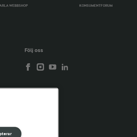
ARLA WEBBSHOP
KONSUMENTFORUM
Följ oss
pterar