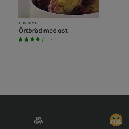
1 TIM 30 MIN
Örtbröd med ost
(41)