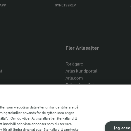
TAPP
NYHETSBREV
Fler Arlasajter
För ägare
at
Arlas kundportal
Arla.com
Falbygdens Ost
Arla webbshop
nsring
Bildbank
ifter som webbläsardata eller unika identifierare på
pårningstekniker används för de syften som anges
la”. . Om du väljer Avvisa alla eller återkallar ditt
ress
st innehåll och vissa annonser som du ser vara
är
Jag acce
ör att ändra dina val eller återkalla ditt samtycke