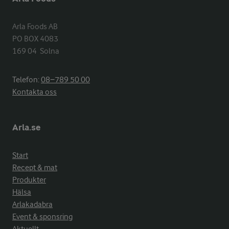
Arla Foods AB

PO BOX 4083

169 04  Solna
Telefon:
08−789 50 00
Kontakta oss
Arla.se
Start
Recept & mat
Produkter
Hälsa
Arlakadabra
Event & sponsring