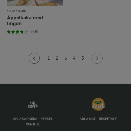
1 TIM 10 MIN
Äppelkaka med
lingon
(38)
5
1
2
3
4
ARLAKADABRA – PYSSEL
ARLA MAT – RECEPTAPP
OCH KUL