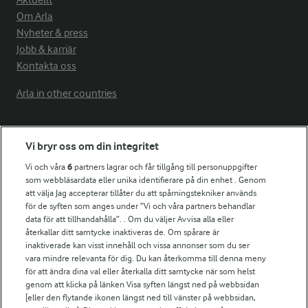
Aktuellt
Om Arla
Nyheter & press
Jobb & karriär
Kontakta oss
Arla in other countries
Fler Arlasajter
Vi bryr oss om din integritet
Vi och våra
6
partners lagrar och får tillgång till personuppgifter
För ägare
som webbläsardata eller unika identifierare på din enhet . Genom
att välja Jag accepterar tillåter du att spårningstekniker används
Arlas kundportal
för de syften som anges under ”Vi och våra partners behandlar
Arla.com
data för att tillhandahålla”. . Om du väljer Avvisa alla eller
Falbygdens Ost
återkallar ditt samtycke inaktiveras de. Om spårare är
Arla webbshop
inaktiverade kan visst innehåll och vissa annonser som du ser
vara mindre relevanta för dig. Du kan återkomma till denna meny
Bildbank
för att ändra dina val eller återkalla ditt samtycke när som helst
genom att klicka på länken Visa syften längst ned på webbsidan
[eller den flytande ikonen längst ned till vänster på webbsidan,