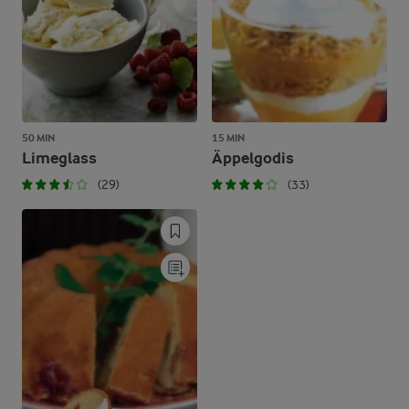
50 MIN
15 MIN
Limeglass
Äppelgodis
(29)
(33)