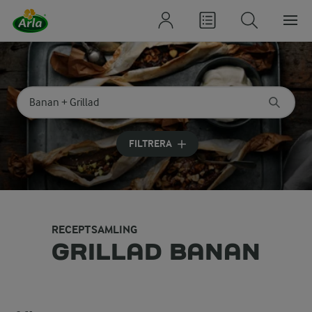
Sök på kategori eller ingrediens
Skriv in sökord för att få förslag
FILTRERA
RECEPTSAMLING
GRILLAD BANAN