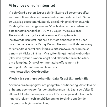
Fler Arlasajter
Vi bryr oss om din integritet
Vi och våra
6
partners lagrar och får tillgång till personuppgifter
För ägare
som webbläsardata eller unika identifierare på din enhet . Genom
att välja Jag accepterar tillåter du att spårningstekniker används
Arlas kundportal
för de syften som anges under ”Vi och våra partners behandlar
Arla.com
data för att tillhandahålla”. . Om du väljer Avvisa alla eller
Falbygdens Ost
återkallar ditt samtycke inaktiveras de. Om spårare är
Arla webbshop
inaktiverade kan visst innehåll och vissa annonser som du ser
vara mindre relevanta för dig. Du kan återkomma till denna meny
Bildbank
för att ändra dina val eller återkalla ditt samtycke när som helst
genom att klicka på länken Visa syften längst ned på webbsidan
[eller den flytande ikonen längst ned till vänster på webbsidan,
om tillämpligt]. Dina val kommer att ha effekt inom vår
Följ oss
Webbplats. Mer information finns i vår
integritetspolicy.
Cookiepolicy
Vi och våra partners behandlar data för att tillhandahålla:
Använda exakta uppgifter om geografisk positionering. Aktivt läsa av
enhetens egenskaper för identifieringsändamål. Lagra och/eller få
åtkomst till information på en enhet. Personanpassad reklam och
innehåll, reklam- och innehållsmätning, forskning angående
målgrupp och tjänsteutveckling.