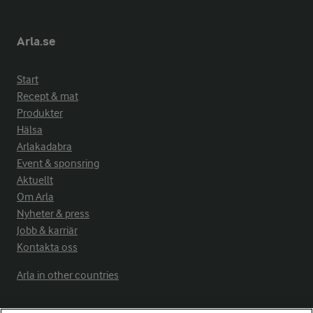
Arla.se
Start
Recept & mat
Produkter
Hälsa
Arlakadabra
Event & sponsring
Aktuellt
Om Arla
Nyheter & press
Jobb & karriär
Kontakta oss
Arla in other countries