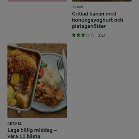
15 MIN
Grillad banan med
honungsyoghurt och
pistagenötter
(61)
ARTIKEL
Laga billig middag –
våra 11 bästa