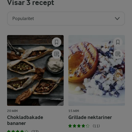
Visar
3
recept
Popularitet
20 MIN
15 MIN
Chokladbakade
Grillade nektariner
bananer
(11)
(22)