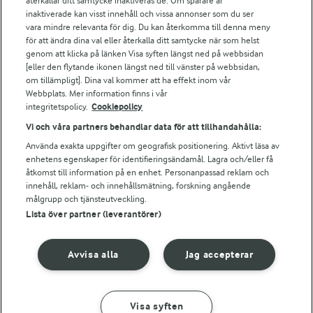
återkallar ditt samtycke inaktiveras de. Om spårare är
Arla webbshop
inaktiverade kan visst innehåll och vissa annonser som du ser
vara mindre relevanta för dig. Du kan återkomma till denna meny
Bildbank
för att ändra dina val eller återkalla ditt samtycke när som helst
genom att klicka på länken Visa syften längst ned på webbsidan
[eller den flytande ikonen längst ned till vänster på webbsidan,
om tillämpligt]. Dina val kommer att ha effekt inom vår
Följ oss
Webbplats. Mer information finns i vår
integritetspolicy.
Cookiepolicy
Vi och våra partners behandlar data för att tillhandahålla:
Använda exakta uppgifter om geografisk positionering. Aktivt läsa av
enhetens egenskaper för identifieringsändamål. Lagra och/eller få
åtkomst till information på en enhet. Personanpassad reklam och
innehåll, reklam- och innehållsmätning, forskning angående
målgrupp och tjänsteutveckling.
Lista över partner (leverantörer)
© 2026 Arla Foods
Ändra cookie-inställningar
Avvisa alla
Jag accepterar
Integritetspolicy
Om cookies
Visa syften