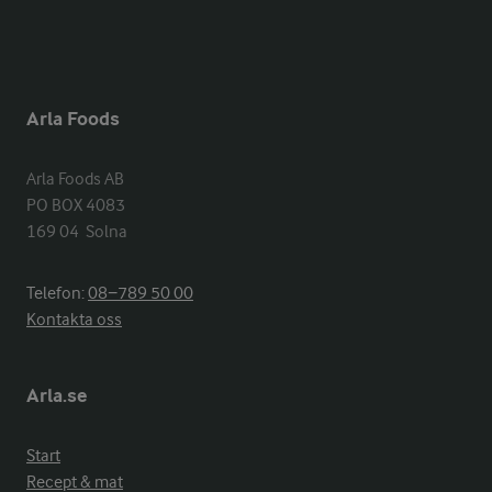
Arla Foods
Arla Foods AB

PO BOX 4083

169 04  Solna
Telefon:
08−789 50 00
Kontakta oss
Arla.se
Start
Recept & mat