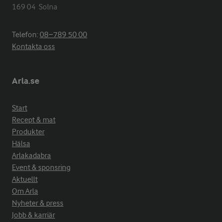
169 04  Solna
Telefon:
08−789 50 00
Kontakta oss
Arla.se
Start
Recept & mat
Produkter
Hälsa
Arlakadabra
Event & sponsring
Aktuellt
Om Arla
Nyheter & press
Jobb & karriär