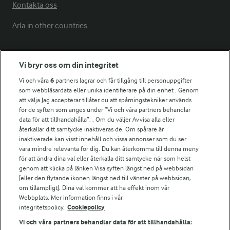
Kontakta oss
Arla in other countries
Fler Arlasajter
Vi bryr oss om din integritet
Vi och våra
6
partners lagrar och får tillgång till personuppgifter
För ägare
som webbläsardata eller unika identifierare på din enhet . Genom
att välja Jag accepterar tillåter du att spårningstekniker används
Arlas kundportal
för de syften som anges under ”Vi och våra partners behandlar
Arla.com
data för att tillhandahålla”. . Om du väljer Avvisa alla eller
Falbygdens Ost
återkallar ditt samtycke inaktiveras de. Om spårare är
Arla webbshop
inaktiverade kan visst innehåll och vissa annonser som du ser
vara mindre relevanta för dig. Du kan återkomma till denna meny
Bildbank
för att ändra dina val eller återkalla ditt samtycke när som helst
genom att klicka på länken Visa syften längst ned på webbsidan
[eller den flytande ikonen längst ned till vänster på webbsidan,
om tillämpligt]. Dina val kommer att ha effekt inom vår
Följ oss
Webbplats. Mer information finns i vår
integritetspolicy.
Cookiepolicy
Vi och våra partners behandlar data för att tillhandahålla: