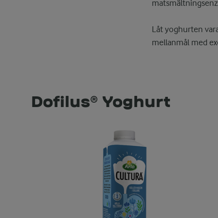
matsmältningsenz
Låt yoghurten vara 
mellanmål med exemp
Dofilus® Yoghurt