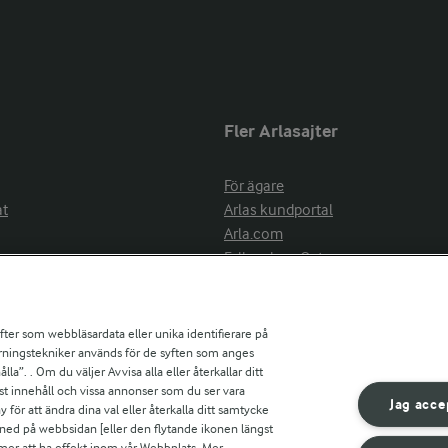
Fler Arlasajter
För ägare
at
Arlas kundportal
Arla.com
Falbygdens Ost
Arla webbshop
nsring
Bildbank
ifter som webbläsardata eller unika identifierare på
pårningstekniker används för de syften som anges
la”. . Om du väljer Avvisa alla eller återkallar ditt
ress
st innehåll och vissa annonser som du ser vara
är
Jag acce
ör att ändra dina val eller återkalla ditt samtycke
s
 ned på webbsidan [eller den flytande ikonen längst
mmer att ha effekt inom vår Webbplats. Mer