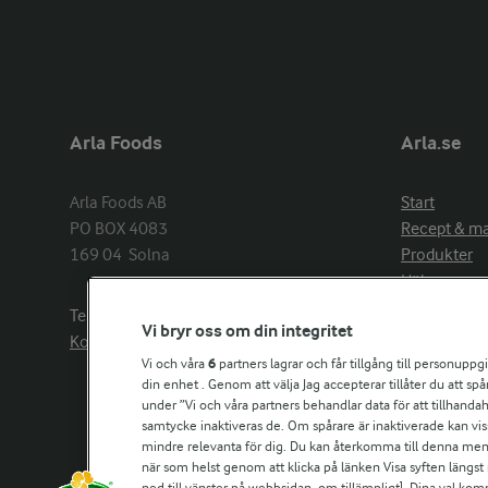
Arla Foods
Arla.se
Arla Foods AB

Start
PO BOX 4083

Recept & m
169 04  Solna
Produkter
Hälsa
Arlakadabra
Telefon:
08−789 50 00
Vi bryr oss om din integritet
Event & spo
Kontakta oss
Aktuellt
Vi och våra
6
partners lagrar och får tillgång till personuppg
din enhet . Genom att välja Jag accepterar tillåter du att s
Om Arla
under ”Vi och våra partners behandlar data för att tillhandahål
Nyheter & p
samtycke inaktiveras de. Om spårare är inaktiverade kan vis
Jobb & karri
mindre relevanta för dig. Du kan återkomma till denna meny f
Kontakta os
när som helst genom att klicka på länken Visa syften längst
ned till vänster på webbsidan, om tillämpligt]. Dina val ko