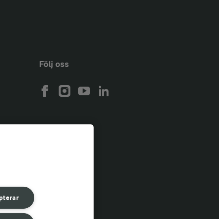
Följ oss
pterar