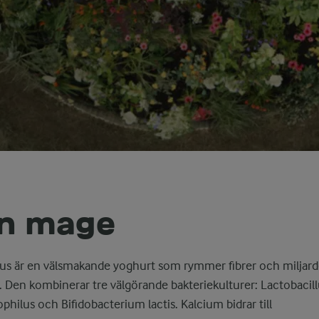
in mage
ilus är en välsmakande yoghurt som rymmer fibrer och miljard
. Den kombinerar tre välgörande bakteriekulturer: Lactobacill
philus och Bifidobacterium lactis. Kalcium bidrar till