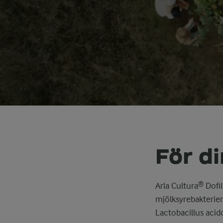
För d
Arla Cultura® Dof
mjölksyrebakterier
Lactobacillus acido