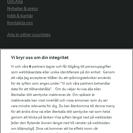
Om Arla
Nyheter & press
Jobb & karriär
Kontakta oss
Arla in other countries
Fler Arlasajter
Vi bryr oss om din integritet
Vi och våra
6
partners lagrar och får tillgång till personuppgifter
För ägare
som webbläsardata eller unika identifierare på din enhet . Genom
att välja Jag accepterar tillåter du att spårningstekniker används
Arlas kundportal
för de syften som anges under ”Vi och våra partners behandlar
Arla.com
data för att tillhandahålla”. . Om du väljer Avvisa alla eller
Falbygdens Ost
återkallar ditt samtycke inaktiveras de. Om spårare är
Arla webbshop
inaktiverade kan visst innehåll och vissa annonser som du ser
vara mindre relevanta för dig. Du kan återkomma till denna meny
Bildbank
för att ändra dina val eller återkalla ditt samtycke när som helst
genom att klicka på länken Visa syften längst ned på webbsidan
[eller den flytande ikonen längst ned till vänster på webbsidan,
om tillämpligt]. Dina val kommer att ha effekt inom vår
Följ oss