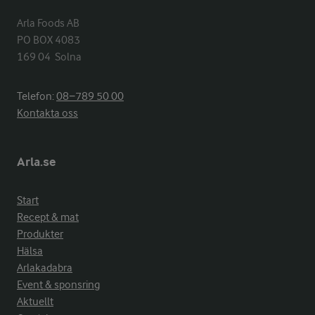
Arla Foods AB

PO BOX 4083

169 04  Solna
Telefon:
08−789 50 00
Kontakta oss
Arla.se
Start
Recept & mat
Produkter
Hälsa
Arlakadabra
Event & sponsring
Aktuellt