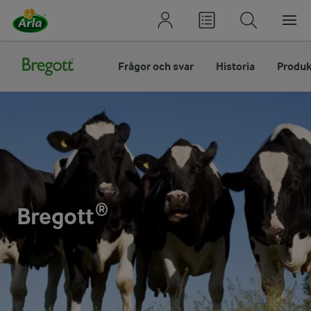
Frågor och svar
Historia
Produk
Bregott®