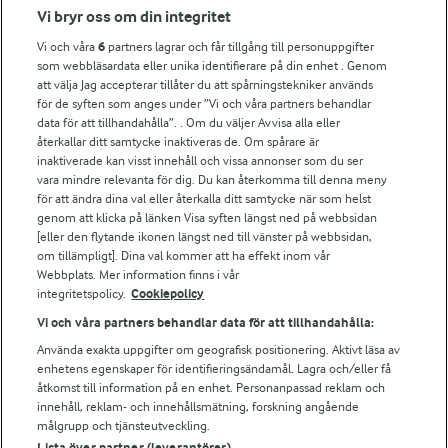
Fler Arlasajter
Vi bryr oss om din integritet
Vi och våra
6
partners lagrar och får tillgång till personuppgifter
För ägare
som webbläsardata eller unika identifierare på din enhet . Genom
att välja Jag accepterar tillåter du att spårningstekniker används
Arlas kundportal
för de syften som anges under ”Vi och våra partners behandlar
Arla.com
data för att tillhandahålla”. . Om du väljer Avvisa alla eller
Falbygdens Ost
återkallar ditt samtycke inaktiveras de. Om spårare är
Arla webbshop
inaktiverade kan visst innehåll och vissa annonser som du ser
vara mindre relevanta för dig. Du kan återkomma till denna meny
Bildbank
för att ändra dina val eller återkalla ditt samtycke när som helst
genom att klicka på länken Visa syften längst ned på webbsidan
[eller den flytande ikonen längst ned till vänster på webbsidan,
om tillämpligt]. Dina val kommer att ha effekt inom vår
Följ oss
Webbplats. Mer information finns i vår
integritetspolicy.
Cookiepolicy
Vi och våra partners behandlar data för att tillhandahålla:
Använda exakta uppgifter om geografisk positionering. Aktivt läsa av
enhetens egenskaper för identifieringsändamål. Lagra och/eller få
åtkomst till information på en enhet. Personanpassad reklam och
innehåll, reklam- och innehållsmätning, forskning angående
målgrupp och tjänsteutveckling.
Lista över partner (leverantörer)