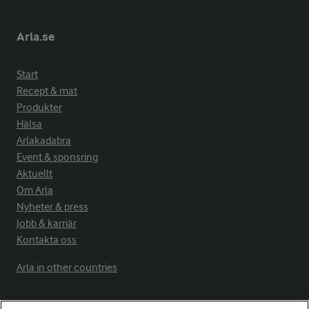
Arla.se
Start
Recept & mat
Produkter
Hälsa
Arlakadabra
Event & sponsring
Aktuellt
Om Arla
Nyheter & press
Jobb & karriär
Kontakta oss
Arla in other countries