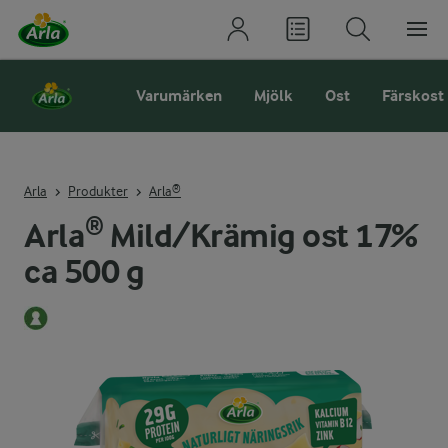
Varumärken
Mjölk
Ost
Färskost
Arla
Produkter
Arla®
Arla® Mild/Krämig ost 17%
ca 500 g