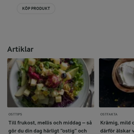
KÖP PRODUKT
Artiklar
OSTTIPS
OSTFAKTA
Till frukost, mellis och middag – så
Krämig, mild 
gör du din dag härligt ”ostig” och
därför älskar 