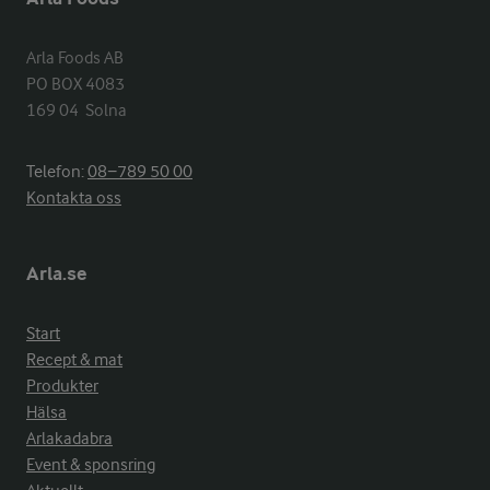
Arla Foods AB

PO BOX 4083

169 04  Solna
Telefon:
08−789 50 00
Kontakta oss
Arla.se
Start
Recept & mat
Produkter
Hälsa
Arlakadabra
Event & sponsring