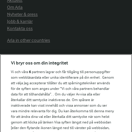
Aktuellt
Om Arla
Nyheter & press
Jobb & karriär
Kontakta oss
Arla in other countries
Fler Arlasajter
Vi bryr oss om din integritet
Vi och våra
6
partners lagrar och får tillgång till personuppgifter
För ägare
som webbläsardata eller unika identifierare på din enhet . Genom
att välja Jag accepterar tillåter du att spårningstekniker används
Arlas kundportal
för de syften som anges under ”Vi och våra partners behandlar
Arla.com
data för att tillhandahålla”. . Om du väljer Avvisa alla eller
Falbygdens Ost
återkallar ditt samtycke inaktiveras de. Om spårare är
Arla webbshop
inaktiverade kan visst innehåll och vissa annonser som du ser
vara mindre relevanta för dig. Du kan återkomma till denna meny
Bildbank
för att ändra dina val eller återkalla ditt samtycke när som helst
genom att klicka på länken Visa syften längst ned på webbsidan
[eller den flytande ikonen längst ned till vänster på webbsidan,