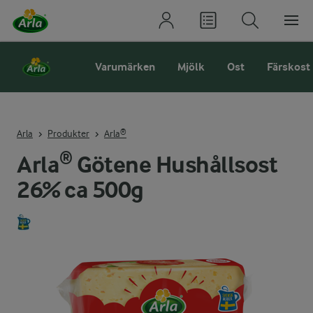
Varumärken
Mjölk
Ost
Färskost
Arla
Produkter
Arla®
Arla® Götene Hushållsost
26% ca 500g