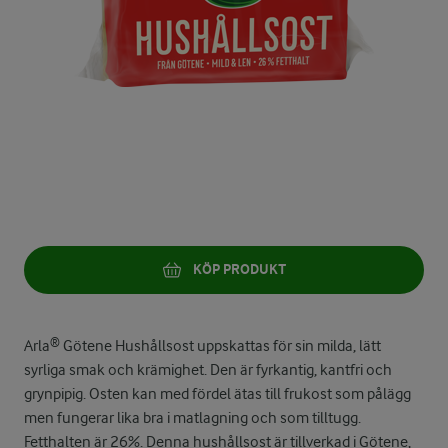
KÖP PRODUKT
Arla® Götene Hushållsost uppskattas för sin milda, lätt
syrliga smak och krämighet. Den är fyrkantig, kantfri och
grynpipig. Osten kan med fördel ätas till frukost som pålägg
men fungerar lika bra i matlagning och som tilltugg.
Fetthalten är 26%. Denna hushållsost är tillverkad i Götene,