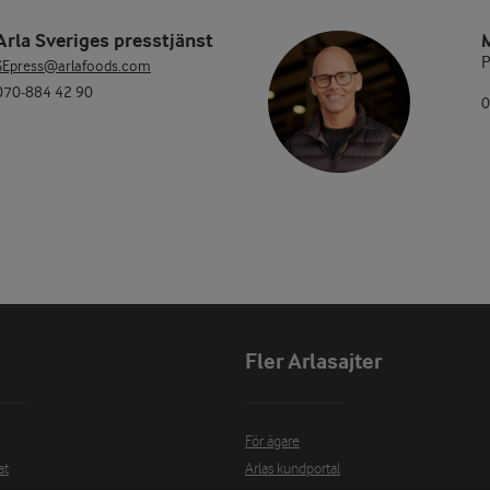
Arla Sveriges presstjänst
P
SEpress@arlafoods.com
070-884 42 90
0
Fler Arlasajter
För ägare
at
Arlas kundportal