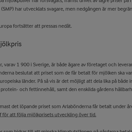
på mjölkpulver har försvagats, främst drivet av lägre priser p
(SMP) har utvecklats svagare, men nedgången är mer begrän
ropa fortsätter att pressas nedåt.
jölkpris
, varav 1 900 i Sverige, är både ägare av företaget och levera
derna beslutat att priset som de får betalt för mjölken ska v
ropeiska länder. På så vis är det möjligt att dela lika på både 
 protein- och fettinnehåll, samt den enskilda gårdens hållbar
mast det löpande priset som Arlabönderna får betalt under åre
 för att följa mjölkprisets utveckling över tid.
r som bidrar till att minska klimatutsläppen på gårdarna betal