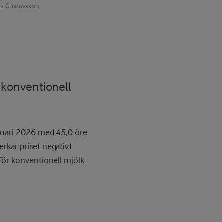
rik Gustavsson
r konventionell
anuari 2026 med 45,0 öre
rkar priset negativt
 för konventionell mjölk