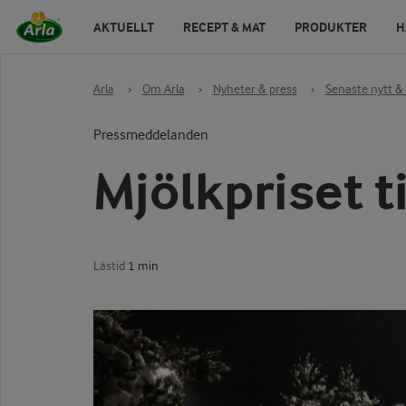
AKTUELLT
RECEPT & MAT
PRODUKTER
H
Arla
›
Om Arla
›
Nyheter & press
›
Senaste nytt & 
Pressmeddelanden
Mjölkpriset t
Lästid
1 min