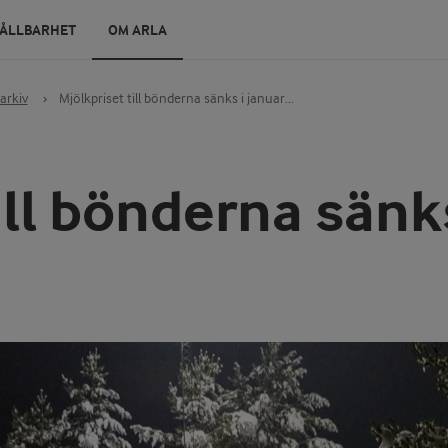
ÅLLBARHET
OM ARLA
arkiv
›
Mjölkpriset till bönderna sänks i januar...
ill bönderna sänks