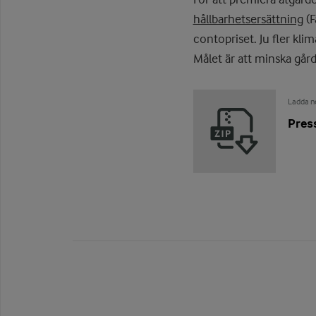
hållbarhetsersättning
(F
contopriset. Ju fler kl
Målet är att minska går
Ladda ne
Pres