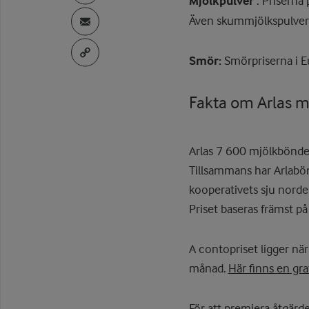
Mjölkpulver
: Priserna 
Även skummjölkspulver 
Smör:
Smörpriserna i Eu
Fakta om Arlas m
Arlas 7 600 mjölkbönder
Tillsammans har Arlabön
kooperativets sju nordeu
Priset baseras främst på
A contopriset ligger när
månad.
Här finns en graf
För att premiera åtgärde