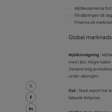
Mjölkvolymerna forts
Försäljningen till da
Priserna på marknade
Global marknads
Mjölkinvägning
: Mjöl
med i fjol. Högre halter
Zeeland steg produktion
under säsongen.
Ost
: Stark export har let
fallande fettpriser.