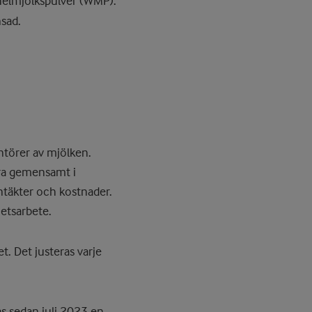
å helmjölkspulver (WMP).
sad.
ntörer av mjölken.
ara gemensamt i
intäkter och kostnader.
hetsarbete.
t. Det justeras varje
as sedan juli 2023
en