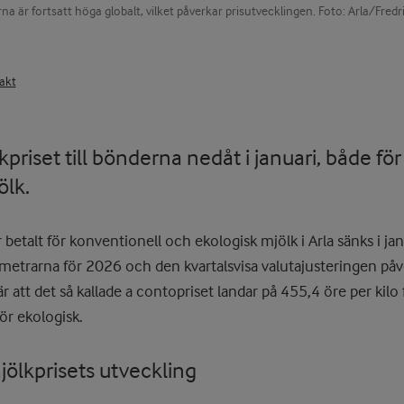
a är fortsatt höga globalt, vilket påverkar prisutvecklingen. Foto: Arla/Fred
akt
lkpriset till bönderna nedåt i januari, både fö
ölk.
 betalt för konventionell och ekologisk mjölk i Arla sänks i j
ametrarna för 2026 och den kvartalsvisa valutajusteringen påve
 att det så kallade a contopriset landar på 455,4 öre per kilo
ör ekologisk.
jölkprisets utveckling