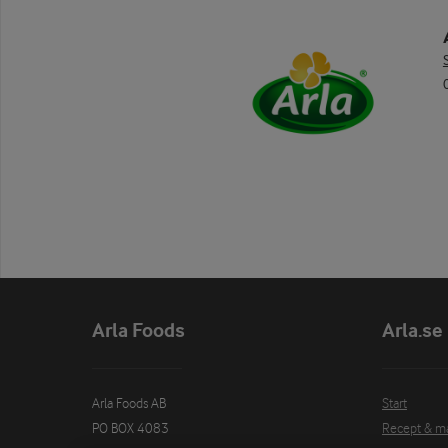
Arla Foods
Arla.se
Arla Foods AB

Start
PO BOX 4083

Recept & m