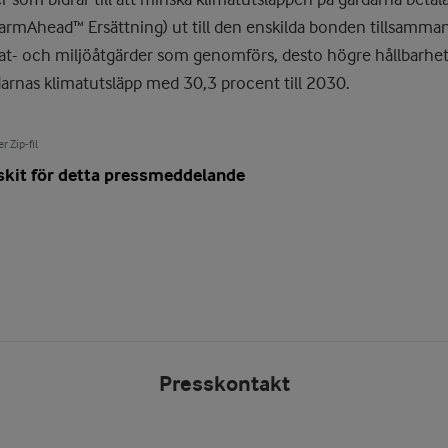
armAhead™ Ersättning) ut till den enskilda bonden tillsamma
imat- och miljöåtgärder som genomförs, desto högre hållbarhe
darnas klimatutsläpp med 30,3 procent till 2030.
r Zip-fil
skit för detta pressmeddelande
Presskontakt