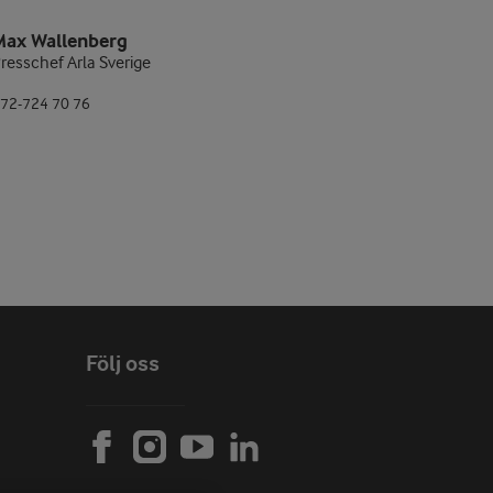
Max Wallenberg
resschef Arla Sverige
72-724 70 76
Följ oss