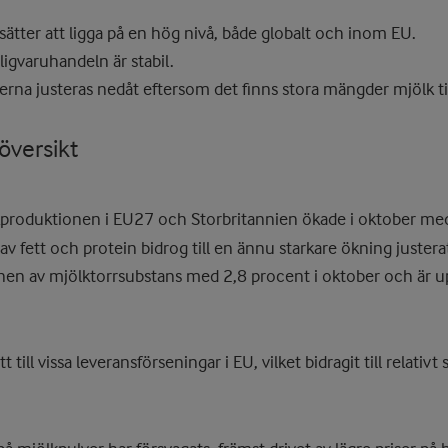
ätter att ligga på en hög nivå, både globalt och inom EU.
gligvaruhandeln är stabil.
rna justeras nedåt eftersom det finns stora mängder mjölk til
översikt
kproduktionen i EU27 och Storbritannien ökade i oktober med
 av fett och protein bidrog till en ännu starkare ökning justera
en av mjölktorrsubstans med 2,8 procent i oktober och är upp
t till vissa leveransförseningar i EU, vilket bidragit till relativt 