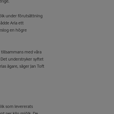
erige.
jölk under förutsättning
ådde Arla ett
reslog en högre
et tillsammans med våra
. Det understryker syftet
las ägare, säger Jan Toft
ölk som levererats
nt per kilo mjölk. De