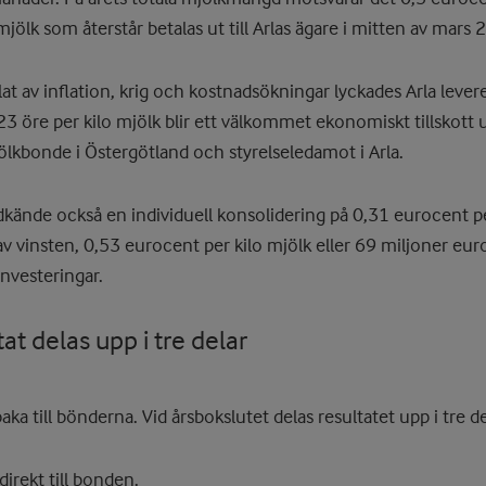
jölk som återstår betalas ut till Arlas ägare i mitten av mars 
lat av inflation, krig och kostnadsökningar lyckades Arla leverer
23 öre per kilo mjölk blir ett välkommet ekonomiskt tillskott 
ölkbonde i Östergötland och styrelseledamot i Arla.
ände också en individuell konsolidering på 0,31 eurocent pe
v vinsten, 0,53 eurocent per kilo mjölk eller 69 miljoner euro
investeringar.
tat delas upp i tre delar
lbaka till bönderna. Vid årsbokslutet delas resultatet upp i tre de
 direkt till bonden.