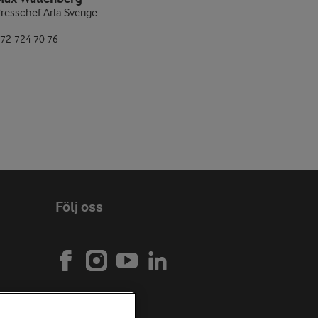
resschef Arla Sverige
72-724 70 76
Följ oss