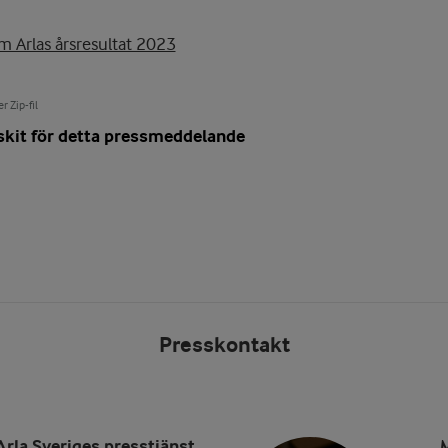
 Arlas årsresultat 2023
r Zip-fil
skit för detta pressmeddelande
Presskontakt
Arla Sveriges presstjänst