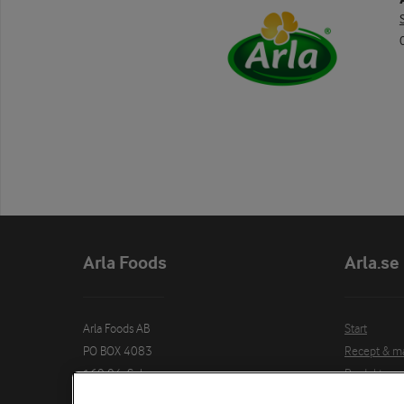
Arla Foods
Arla.se
Arla Foods AB

Start
PO BOX 4083

Recept & m
169 04  Solna
Produkter
Hälsa