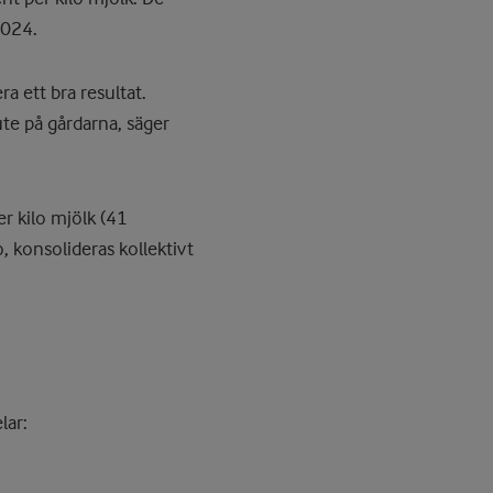
2024.
a ett bra resultat.
ute på gårdarna, säger
r kilo mjölk (41
, konsolideras kollektivt
lar: