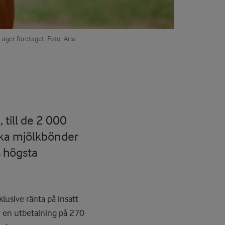
äger företaget. Foto: Arla
 till de 2 000
ska mjölkbönder
s högsta
klusive ränta på insatt
är en utbetalning på 270