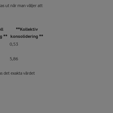
las ut när man väljer att
ll
**Kollektiv
g **
konsolidering **
0,53
5,86
as det exakta värdet