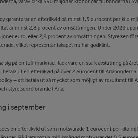
önderna, varav cirka 440 miljoner kronor går till bönderna i Sv
cy garanterar en efterlikvid på minst 1,5 eurocent per kilo m
ultat är minst 2,8 procent av omsättningen. Under 2023 uppn
ljoner euro, eller 2,8 procent av omsättningen. Styrelsen fö
nterade, vilket representantskapet nu har godkänt.
sa sig på en tuff marknad. Tack vare en stark avslutning på år
nu betala ut en efterlikvid på över 2 eurocent till Arlabönderna
licy – att betala ut så mycket som möjligt av resultatet till Ar
h styrelseordförande i Arla.
ng i september
des en efterlikvid ut som motsvarade 1 eurocent per kilo mj
månader. På årets totala mjölkmängd motsvarar det 0,5 euroce