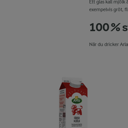
Ett glas kall mjölk
exempelvis gröt, f
100 % 
När du dricker Arl