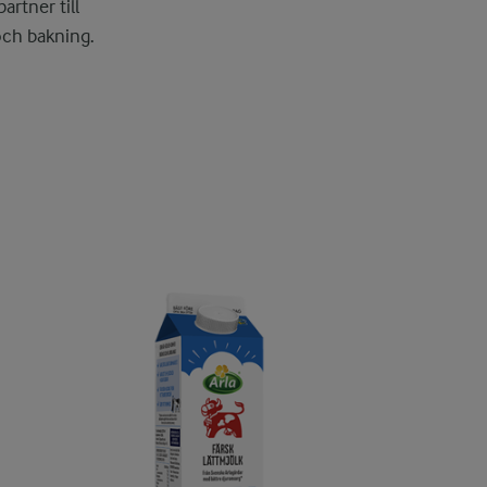
artner till
 och bakning.