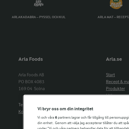
ARLAKADABRA – PYSSEL OCH KUL
ARLA MAT – RECEP
Arla Foods
Arla.se
Arla Foods AB

Start
PO BOX 4083

Recept & m
169 04  Solna
Produkter
Hälsa
Arlakadabra
Telefon:
08−789 50 00
Vi bryr oss om din integritet
Event & spo
Kontakta oss
Aktuellt
Vi och våra
6
partners lagrar och får tillgång till personuppg
din enhet . Genom att välja Jag accepterar tillåter du att s
Om Arla
under ”Vi och våra partners behandlar data för att tillhandahål