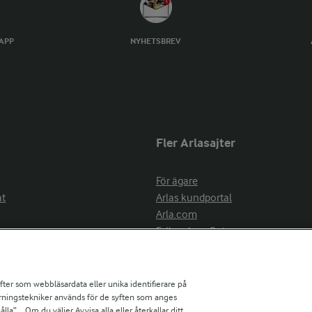
TAPP
NYHETSBREV
Fler Arlasajter
För ägare
at
Arlas kundportal
Arla.com
Falbygdens Ost
Arla webbshop
nsring
Bildbank
ifter som webbläsardata eller unika identifierare på
pårningstekniker används för de syften som anges
la”. . Om du väljer Avvisa alla eller återkallar ditt