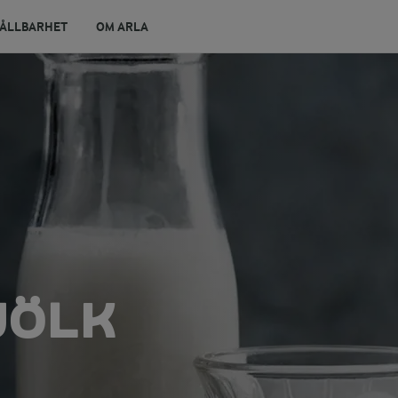
ÅLLBARHET
OM ARLA
JÖLK