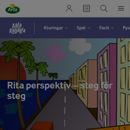
Kluringar
Spel
Facit
Pys
Rita perspektiv – steg för
steg