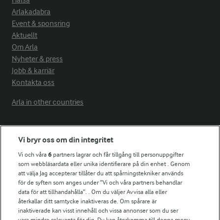
Hälsa
Arlakadabra
Event & sponsring
Aktuellt
Om Arla
Nyheter & press
Jobb & karriär
Kontakta oss
Arla in other countries
Fler Arlasajter
Vi bryr oss om din integritet
Vi och våra
6
partners lagrar och får tillgång till personuppgifter
För ägare
som webbläsardata eller unika identifierare på din enhet . Genom
att välja Jag accepterar tillåter du att spårningstekniker används
Arlas kundportal
för de syften som anges under ”Vi och våra partners behandlar
Arla.com
data för att tillhandahålla”. . Om du väljer Avvisa alla eller
Falbygdens Ost
återkallar ditt samtycke inaktiveras de. Om spårare är
Arla webbshop
inaktiverade kan visst innehåll och vissa annonser som du ser
vara mindre relevanta för dig. Du kan återkomma till denna meny