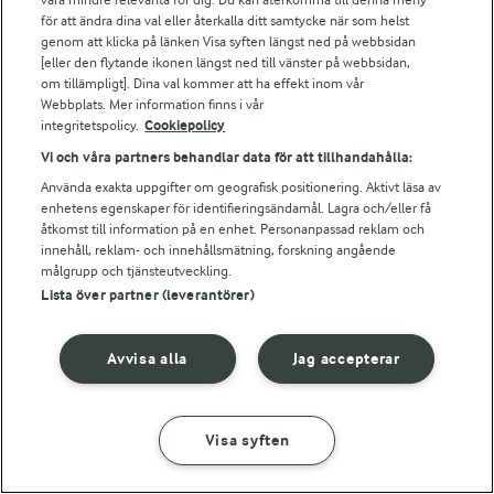
Bildbank
för att ändra dina val eller återkalla ditt samtycke när som helst
genom att klicka på länken Visa syften längst ned på webbsidan
[eller den flytande ikonen längst ned till vänster på webbsidan,
om tillämpligt]. Dina val kommer att ha effekt inom vår
Följ oss
Webbplats. Mer information finns i vår
integritetspolicy.
Cookiepolicy
Vi och våra partners behandlar data för att tillhandahålla:
Använda exakta uppgifter om geografisk positionering. Aktivt läsa av
enhetens egenskaper för identifieringsändamål. Lagra och/eller få
åtkomst till information på en enhet. Personanpassad reklam och
innehåll, reklam- och innehållsmätning, forskning angående
målgrupp och tjänsteutveckling.
Lista över partner (leverantörer)
© 2026 Arla Foods
Ändra cookie-inställningar
Avvisa alla
Jag accepterar
Integritetspolicy
Om cookies
Visa syften