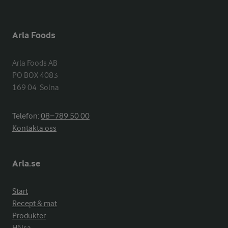
Arla Foods
Arla Foods AB

PO BOX 4083

169 04  Solna
Telefon:
08−789 50 00
Kontakta oss
Arla.se
Start
Recept & mat
Produkter