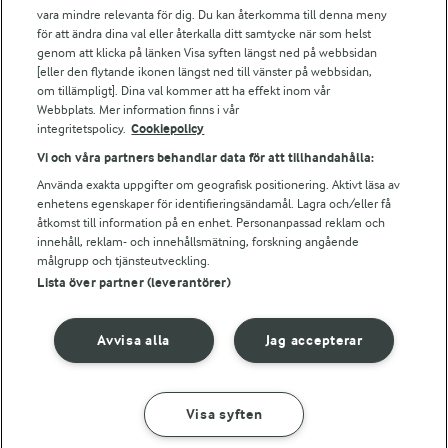
vara mindre relevanta för dig. Du kan återkomma till denna meny
Bildbank
för att ändra dina val eller återkalla ditt samtycke när som helst
genom att klicka på länken Visa syften längst ned på webbsidan
[eller den flytande ikonen längst ned till vänster på webbsidan,
om tillämpligt]. Dina val kommer att ha effekt inom vår
Följ oss
Webbplats. Mer information finns i vår
integritetspolicy.
Cookiepolicy
Vi och våra partners behandlar data för att tillhandahålla:
Använda exakta uppgifter om geografisk positionering. Aktivt läsa av
enhetens egenskaper för identifieringsändamål. Lagra och/eller få
åtkomst till information på en enhet. Personanpassad reklam och
innehåll, reklam- och innehållsmätning, forskning angående
målgrupp och tjänsteutveckling.
Lista över partner (leverantörer)
© 2026 Arla Foods
Ändra cookie-inställningar
Avvisa alla
Jag accepterar
Integritetspolicy
Om cookies
Visa syften