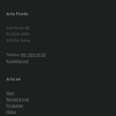
Arla Foods
Arla Foods AB

PO BOX 4083

169 04  Solna
Telefon:
08−789 50 00
Kontakta oss
Arla.se
Start
Recept & mat
Produkter
Hälsa