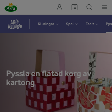
Kluringar
Spel
Facit
Pys
Pyssla en flätad korg av
kartong