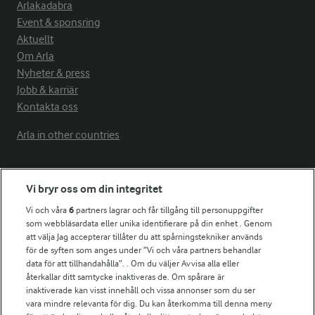
Arlakadabra
Event & sponsring
Aktuellt
Om Arla
Nyheter & press
Jobb & karriär
Kontakta oss
Arla in other countries
Fler Arlasajter
Vi bryr oss om din integritet
Vi och våra
6
partners lagrar och får tillgång till personuppgifter
För ägare
som webbläsardata eller unika identifierare på din enhet . Genom
att välja Jag accepterar tillåter du att spårningstekniker används
Arlas kundportal
för de syften som anges under ”Vi och våra partners behandlar
Arla.com
data för att tillhandahålla”. . Om du väljer Avvisa alla eller
Falbygdens Ost
återkallar ditt samtycke inaktiveras de. Om spårare är
Arla webbshop
inaktiverade kan visst innehåll och vissa annonser som du ser
vara mindre relevanta för dig. Du kan återkomma till denna meny
Bildbank