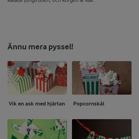
kallade jungfruben, och korgen är klar.
Ännu mera pyssel!
Vik en ask med hjärtan
Popcornskål