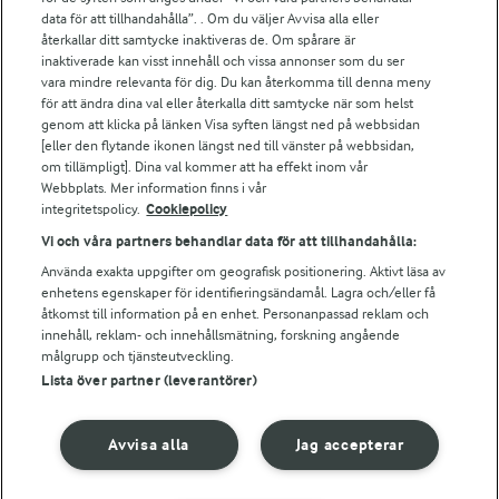
Arla.com
data för att tillhandahålla”. . Om du väljer Avvisa alla eller
Falbygdens Ost
återkallar ditt samtycke inaktiveras de. Om spårare är
Arla webbshop
inaktiverade kan visst innehåll och vissa annonser som du ser
vara mindre relevanta för dig. Du kan återkomma till denna meny
Bildbank
för att ändra dina val eller återkalla ditt samtycke när som helst
genom att klicka på länken Visa syften längst ned på webbsidan
[eller den flytande ikonen längst ned till vänster på webbsidan,
om tillämpligt]. Dina val kommer att ha effekt inom vår
Följ oss
Webbplats. Mer information finns i vår
integritetspolicy.
Cookiepolicy
Vi och våra partners behandlar data för att tillhandahålla:
Använda exakta uppgifter om geografisk positionering. Aktivt läsa av
enhetens egenskaper för identifieringsändamål. Lagra och/eller få
åtkomst till information på en enhet. Personanpassad reklam och
innehåll, reklam- och innehållsmätning, forskning angående
målgrupp och tjänsteutveckling.
Lista över partner (leverantörer)
© 2026 Arla Foods
Ändra cookie-inställningar
Avvisa alla
Jag accepterar
Integritetspolicy