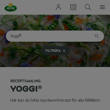
Sök på kategori eller ingrediens
Skriv in sökord för att få förslag
FILTRERA
RECEPTSAMLING
YOGGI®
Här kan du hitta nya favoritrecept för alla tillfällen!