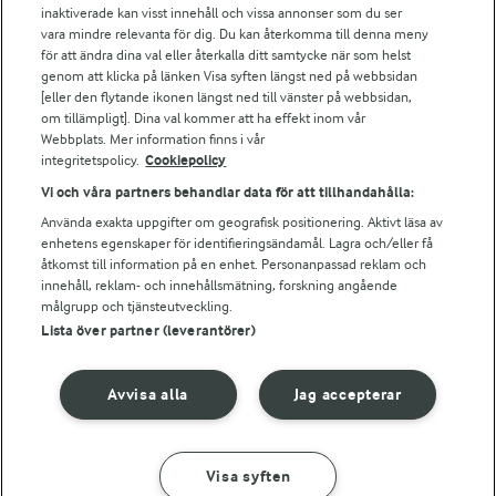
Arla webbshop
inaktiverade kan visst innehåll och vissa annonser som du ser
vara mindre relevanta för dig. Du kan återkomma till denna meny
Bildbank
för att ändra dina val eller återkalla ditt samtycke när som helst
genom att klicka på länken Visa syften längst ned på webbsidan
[eller den flytande ikonen längst ned till vänster på webbsidan,
om tillämpligt]. Dina val kommer att ha effekt inom vår
Följ oss
Webbplats. Mer information finns i vår
integritetspolicy.
Cookiepolicy
Vi och våra partners behandlar data för att tillhandahålla:
Använda exakta uppgifter om geografisk positionering. Aktivt läsa av
enhetens egenskaper för identifieringsändamål. Lagra och/eller få
åtkomst till information på en enhet. Personanpassad reklam och
innehåll, reklam- och innehållsmätning, forskning angående
målgrupp och tjänsteutveckling.
Lista över partner (leverantörer)
© 2026 Arla Foods
Ändra cookie-inställningar
Avvisa alla
Jag accepterar
Integritetspolicy
Om cookies
Visa syften