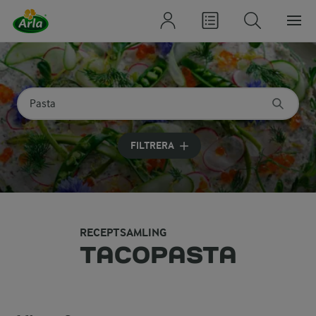
Sök på kategori eller ingrediens
Skriv in sökord för att få förslag
FILTRERA
RECEPTSAMLING
TACOPASTA