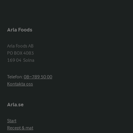
Arla Foods
Arla Foods AB

PO BOX 4083

169 04  Solna
Telefon:
08−789 50 00
Kontakta oss
Arla.se
Start
Recept & mat