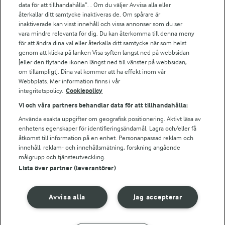
data för att tillhandahålla”. . Om du väljer Avvisa alla eller
Falbygdens Ost
återkallar ditt samtycke inaktiveras de. Om spårare är
Arla webbshop
inaktiverade kan visst innehåll och vissa annonser som du ser
vara mindre relevanta för dig. Du kan återkomma till denna meny
Bildbank
för att ändra dina val eller återkalla ditt samtycke när som helst
genom att klicka på länken Visa syften längst ned på webbsidan
[eller den flytande ikonen längst ned till vänster på webbsidan,
om tillämpligt]. Dina val kommer att ha effekt inom vår
Följ oss
Webbplats. Mer information finns i vår
integritetspolicy.
Cookiepolicy
Vi och våra partners behandlar data för att tillhandahålla:
Använda exakta uppgifter om geografisk positionering. Aktivt läsa av
enhetens egenskaper för identifieringsändamål. Lagra och/eller få
åtkomst till information på en enhet. Personanpassad reklam och
innehåll, reklam- och innehållsmätning, forskning angående
målgrupp och tjänsteutveckling.
Lista över partner (leverantörer)
© 2026 Arla Foods
Ändra cookie-inställningar
Avvisa alla
Jag accepterar
Integritetspolicy