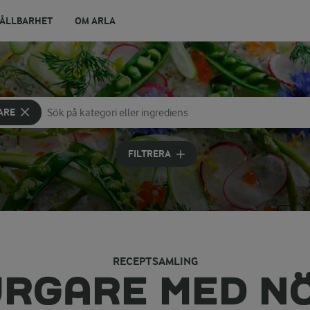
ÅLLBARHET
OM ARLA
ARE
Sök på kategori eller ingrediens
Skriv in sökord för att få förslag
FILTRERA
RECEPTSAMLING
RGARE MED N