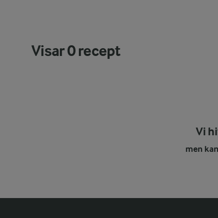
Visar
0
recept
Vi h
men kans