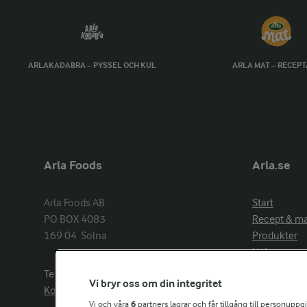
ARLAKADABRA – PYSSEL OCH KUL
ARLA MAT – RECEP
Arla Foods
Arla.se
Arla Foods AB

Start
PO BOX 4083

Recept & m
169 04  Solna
Produkter
Hälsa
Arlakadabra
Telefon:
08−789 50 00
Vi bryr oss om din integritet
Event & spo
Kontakta oss
Aktuellt
Vi och våra
6
partners lagrar och får tillgång till personuppg