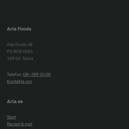
Arla Foods
Arla Foods AB

PO BOX 4083

169 04  Solna
Telefon:
08−789 50 00
Kontakta oss
Arla.se
Start
Recept & mat