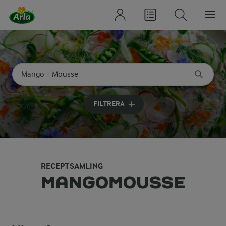
Sök på kategori eller ingrediens
Skriv in sökord för att få förslag
FILTRERA
RECEPTSAMLING
MANGOMOUSSE