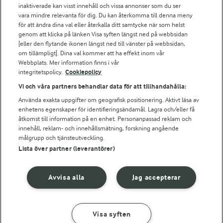
Arla webbshop
inaktiverade kan visst innehåll och vissa annonser som du ser
vara mindre relevanta för dig. Du kan återkomma till denna meny
Bildbank
för att ändra dina val eller återkalla ditt samtycke när som helst
genom att klicka på länken Visa syften längst ned på webbsidan
[eller den flytande ikonen längst ned till vänster på webbsidan,
om tillämpligt]. Dina val kommer att ha effekt inom vår
Följ oss
Webbplats. Mer information finns i vår
integritetspolicy.
Cookiepolicy
Vi och våra partners behandlar data för att tillhandahålla:
Använda exakta uppgifter om geografisk positionering. Aktivt läsa av
enhetens egenskaper för identifieringsändamål. Lagra och/eller få
åtkomst till information på en enhet. Personanpassad reklam och
innehåll, reklam- och innehållsmätning, forskning angående
målgrupp och tjänsteutveckling.
Lista över partner (leverantörer)
© 2026 Arla Foods
Ändra cookie-inställningar
Avvisa alla
Jag accepterar
Integritetspolicy
Om cookies
Visa syften