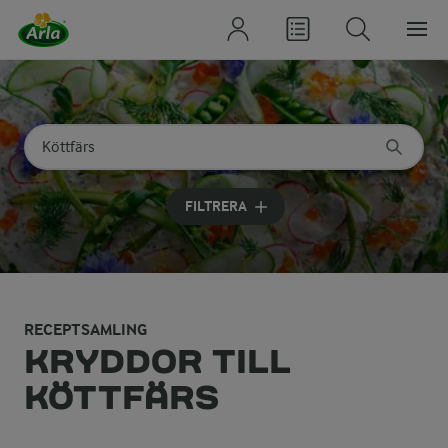
Sök på kategori eller ingrediens
Skriv in sökord för att få förslag
FILTRERA
RECEPTSAMLING
KRYDDOR TILL
KÖTTFÄRS