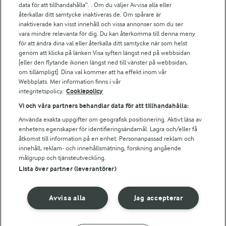
data för att tillhandahålla”. . Om du väljer Avvisa alla eller
Falbygdens Ost
återkallar ditt samtycke inaktiveras de. Om spårare är
Arla webbshop
inaktiverade kan visst innehåll och vissa annonser som du ser
vara mindre relevanta för dig. Du kan återkomma till denna meny
Bildbank
för att ändra dina val eller återkalla ditt samtycke när som helst
genom att klicka på länken Visa syften längst ned på webbsidan
[eller den flytande ikonen längst ned till vänster på webbsidan,
om tillämpligt]. Dina val kommer att ha effekt inom vår
Följ oss
Webbplats. Mer information finns i vår
integritetspolicy.
Cookiepolicy
Vi och våra partners behandlar data för att tillhandahålla:
Använda exakta uppgifter om geografisk positionering. Aktivt läsa av
enhetens egenskaper för identifieringsändamål. Lagra och/eller få
åtkomst till information på en enhet. Personanpassad reklam och
innehåll, reklam- och innehållsmätning, forskning angående
målgrupp och tjänsteutveckling.
Lista över partner (leverantörer)
© 2026 Arla Foods
Ändra cookie-inställningar
Avvisa alla
Jag accepterar
Integritetspolicy