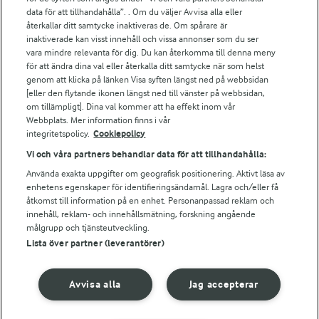
Arla.com
data för att tillhandahålla”. . Om du väljer Avvisa alla eller
Falbygdens Ost
återkallar ditt samtycke inaktiveras de. Om spårare är
Arla webbshop
inaktiverade kan visst innehåll och vissa annonser som du ser
vara mindre relevanta för dig. Du kan återkomma till denna meny
Bildbank
för att ändra dina val eller återkalla ditt samtycke när som helst
genom att klicka på länken Visa syften längst ned på webbsidan
[eller den flytande ikonen längst ned till vänster på webbsidan,
om tillämpligt]. Dina val kommer att ha effekt inom vår
Följ oss
Webbplats. Mer information finns i vår
integritetspolicy.
Cookiepolicy
Vi och våra partners behandlar data för att tillhandahålla:
Använda exakta uppgifter om geografisk positionering. Aktivt läsa av
enhetens egenskaper för identifieringsändamål. Lagra och/eller få
åtkomst till information på en enhet. Personanpassad reklam och
innehåll, reklam- och innehållsmätning, forskning angående
målgrupp och tjänsteutveckling.
Lista över partner (leverantörer)
© 2026 Arla Foods
Ändra cookie-inställningar
Avvisa alla
Jag accepterar
Integritetspolicy