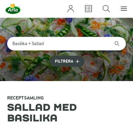
Sök på kategori eller ingrediens
Skriv in sökord för att få förslag
FILTRERA
RECEPTSAMLING
SALLAD MED
BASILIKA