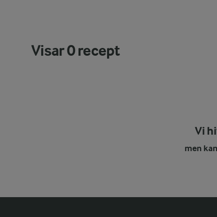
Visar
0
recept
Vi h
men kans