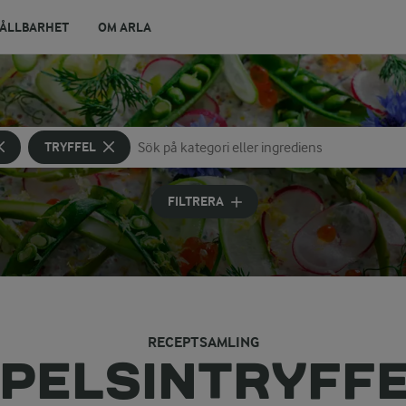
ÅLLBARHET
OM ARLA
TRYFFEL
Sök på kategori eller ingrediens
Skriv in sökord för att få förslag
FILTRERA
RECEPTSAMLING
PELSINTRYFF