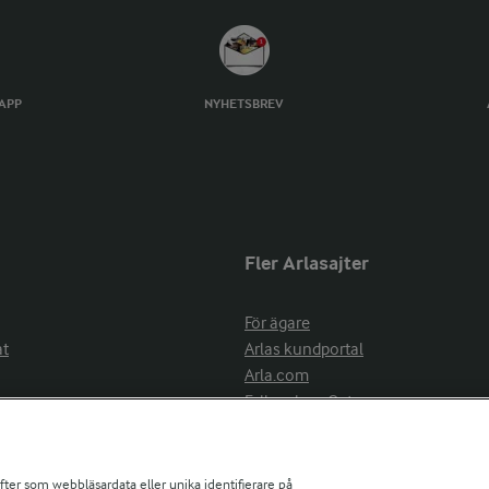
TAPP
NYHETSBREV
Fler Arlasajter
För ägare
at
Arlas kundportal
Arla.com
Falbygdens Ost
Arla webbshop
nsring
Bildbank
ifter som webbläsardata eller unika identifierare på