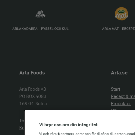
ARLAKADABRA – PYSSEL OCH KUL
ARLA MAT – RECEP
Arla Foods
Arla.se
Arla Foods AB

Start
PO BOX 4083

Recept & m
169 04  Solna
Produkter
Hälsa
Arlakadabra
Telefon:
08−789 50 00
Vi bryr oss om din integritet
Event & spo
Kontakta oss
Aktuellt
Vi och våra
6
partners lagrar och får tillgång till personuppg