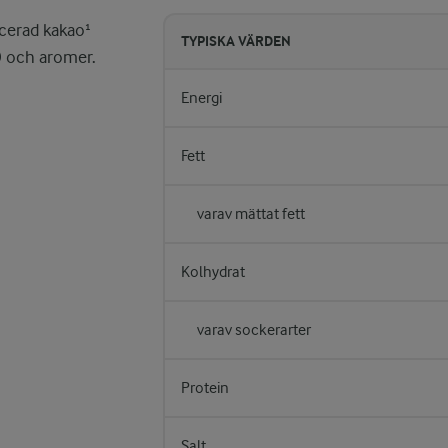
ucerad kakao¹
TYPISKA VÄRDEN
) och aromer.
Energi
Fett
varav mättat fett
Kolhydrat
varav sockerarter
Protein
Salt