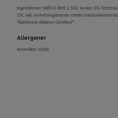
Ingredienser: MJÖLK (fett 1,5%), socker 5%, fettred
1%, salt, surhetsreglerande medel (natriumkarbonat
¹Rainforest Alliance Certified™.
Allergener
Innehåller: mjölk