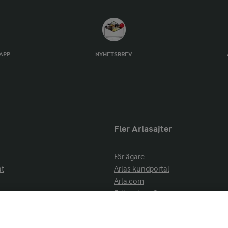
TAPP
NYHETSBREV
Fler Arlasajter
För ägare
at
Arlas kundportal
Arla.com
Falbygdens Ost
Arla webbshop
nsring
Bildbank