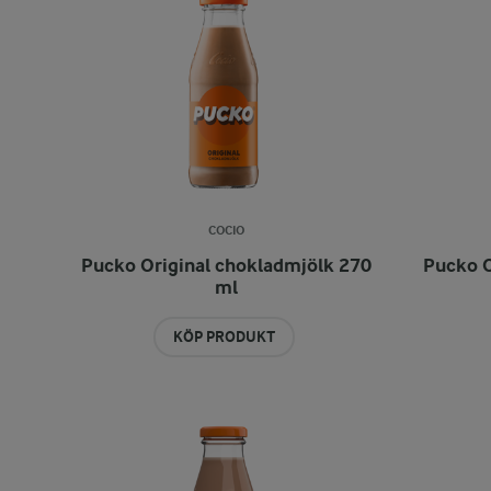
COCIO
Pucko Original chokladmjölk 270
Pucko O
ml
KÖP PRODUKT