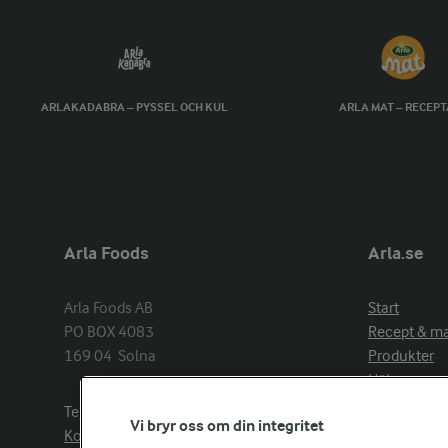
ARLAKADABRA – PYSSEL OCH KUL
ARLA MAT – RECEP
Arla Foods
Arla.se
Arla Foods AB

Start
PO BOX 4083

Recept & m
169 04  Solna
Produkter
Hälsa
Arlakadabra
Telefon:
08−789 50 00
Vi bryr oss om din integritet
Event & spo
Kontakta oss