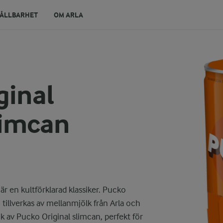
ÅLLBARHET
OM ARLA
ginal
limcan
 en kultförklarad klassiker. Pucko
tillverkas av mellanmjölk från Arla och
k av Pucko Original slimcan, perfekt för