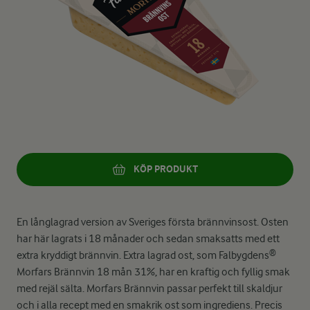
KÖP PRODUKT
En långlagrad version av Sveriges första brännvinsost. Osten
har här lagrats i 18 månader och sedan smaksatts med ett
extra kryddigt brännvin. Extra lagrad ost, som Falbygdens®
Morfars Brännvin 18 mån 31%, har en kraftig och fyllig smak
med rejäl sälta. Morfars Brännvin passar perfekt till skaldjur
och i alla recept med en smakrik ost som ingrediens. Precis