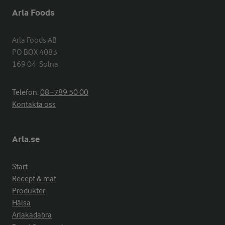
Arla Foods
Arla Foods AB

PO BOX 4083

169 04  Solna
Telefon:
08−789 50 00
Kontakta oss
Arla.se
Start
Recept & mat
Produkter
Hälsa
Arlakadabra