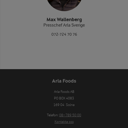
Max Wallenberg
Presschef Arla Sverige
072-724 70 76
Arla Foods
Arla Foods AB

PO BOX 4083

169 04  Solna
Telefon:
08−789 50 00
Kontakta oss