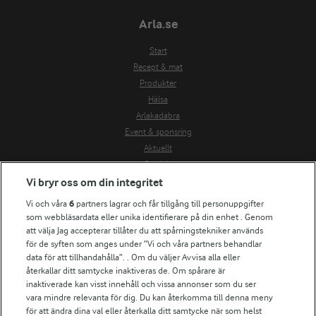
Arla.se
Start
Recept & mat
Produkter
Hälsa
Arlakadabra
Event & sponsring
Aktuellt
Om Arla
Vi bryr oss om din integritet
Nyheter & press
Jobb & karriär
Vi och våra
6
partners lagrar och får tillgång till personuppgifter
Kontakta oss
som webbläsardata eller unika identifierare på din enhet . Genom
att välja Jag accepterar tillåter du att spårningstekniker används
Arla in other countries
för de syften som anges under ”Vi och våra partners behandlar
data för att tillhandahålla”. . Om du väljer Avvisa alla eller
Fler Arlasajter
återkallar ditt samtycke inaktiveras de. Om spårare är
inaktiverade kan visst innehåll och vissa annonser som du ser
För ägare
vara mindre relevanta för dig. Du kan återkomma till denna meny
för att ändra dina val eller återkalla ditt samtycke när som helst
Arlas kundportal