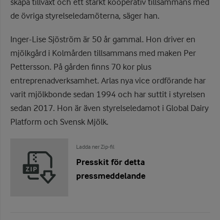
skapa tillväxt och ett starkt kooperativ tillsammans med
de övriga styrelseledamöterna, säger han.
Inger-Lise Sjöström är 50 år gammal. Hon driver en
mjölkgård i Kolmården tillsammans med maken Per
Pettersson. På gården finns 70 kor plus
entreprenadverksamhet. Arlas nya vice ordförande har
varit mjölkbonde sedan 1994 och har suttit i styrelsen
sedan 2017. Hon är även styrelseledamot i Global Dairy
Platform och Svensk Mjölk.
Ladda ner Zip-fil
Presskit för detta
pressmeddelande